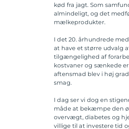
kød fra jagt. Som samfun
almindeligt, og det medfør
mælkeprodukter.
I det 20. århundrede med
at have et større udvalg
tilgængelighed af forarbejd
kostvaner og sænkede e
aftensmad blev i høj grad
smag.
I dag ser vi dog en stig
måde at bekæmpe den ø
overvægt, diabetes og hj
villige til at investere ti