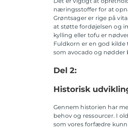
Det er vigtigt at opreth
næringsstoffer for at o
Grøntsager er rige på vit
at støtte fordøjelsen og
kylling eller tofu er nød
Fuldkorn er en god kilde t
som avocado og nødder bi
Del 2:
Historisk udvikli
Gennem historien har men
behov og ressourcer. I ol
som vores forfædre kunne