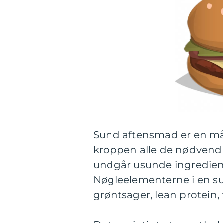
Sund aftensmad er en måd
kroppen alle de nødvend
undgår usunde ingrediens
Nøgleelementerne i en su
grøntsager, lean protein,