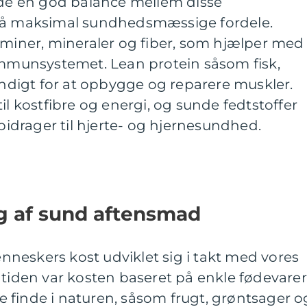
olde en god balance mellem disse
pnå maksimal sundhedsmæssige fordele.
aminer, mineraler og fiber, som hjælper med
 immunsystemet. Lean protein såsom fisk,
vendigt for at opbygge og reparere muskler.
il kostfibre og energi, og sunde fedtstoffer
drager til hjerte- og hjernesundhed.
ng af sund aftensmad
neskers kost udviklet sig i takt med vores
dtiden var kosten baseret på enkle fødevarer
 finde i naturen, såsom frugt, grøntsager o