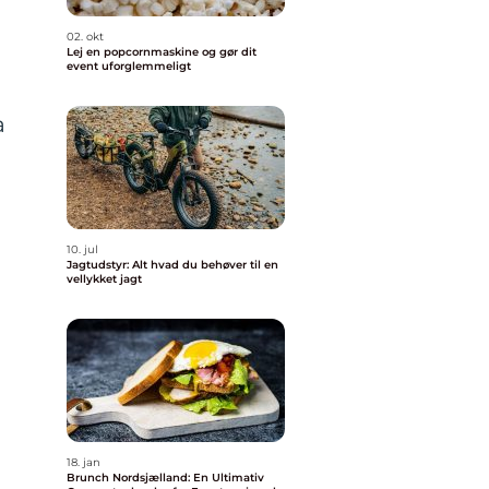
02. okt
Lej en popcornmaskine og gør dit
event uforglemmeligt
a
10. jul
Jagtudstyr: Alt hvad du behøver til en
vellykket jagt
18. jan
Brunch Nordsjælland: En Ultimativ