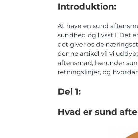
Introduktion:
At have en sund aftensma
sundhed og livsstil. Det e
det giver os de næringssto
denne artikel vil vi uddyb
aftensmad, herunder su
retningslinjer, og hvordan
Del 1:
Hvad er sund aft