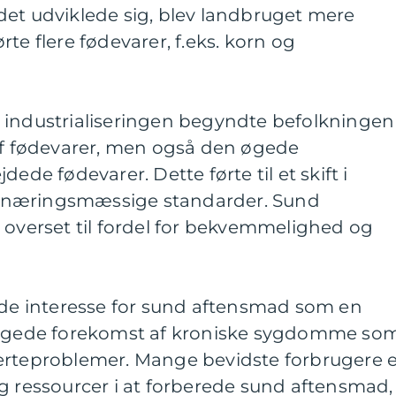
det udviklede sig, blev landbruget mere
te flere fødevarer, f.eks. korn og
 industrialiseringen begyndte befolkningen
 af fødevarer, men også den øgede
ede fødevarer. Dette førte til et skift i
rnæringsmæssige standarder. Sund
 overset til fordel for bekvemmelighed og
ende interesse for sund aftensmad som en
gede forekomst af kroniske sygdomme so
erteproblemer. Mange bevidste forbrugere e
d og ressourcer i at forberede sund aftensmad,