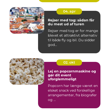
04. apr
Rejser med tog: sådan får
du mest ud af turen
Rejser med tog er for mange
blevet et attraktivt alternativ
til både fly og bil. Du sidder
god...
02. okt
Lej en popcornmaskine og
gør dit event
uforglemmeligt
Popcorn har længe været en
elsket snack ved forskellige
arrangementer, fra biografer
og ...