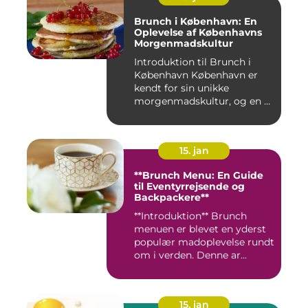
Brunch i København: En
Oplevelse af Københavns
Morgenmadskultur
Introduktion til Brunch i
København København er
kendt for sin unikke
morgenmadskultur, og en af
de...
15. jan
**Brunch Menu: En Guide
til Eventyrrejsende og
Backpackere**
**Introduktion** Brunch
menuen er blevet en yderst
populær madoplevelse rundt
om i verden. Denne ar...
15. jan