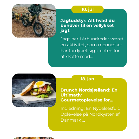
10. jul
Jagtudstyr: Alt hvad du
behøver til en vellykket
jagt
Jagt har i århundreder været
en aktivitet, som mennesker
har fordybet sig i, enten for
at skaffe mad...
18. jan
Brunch Nordsjælland: En
Ultimativ
Gourmetoplevelse for
Eventyrrejsende og
Indledning: En Nydelsesfuld
Backpackere
Oplevelse på Nordkysten af
Danmark ...