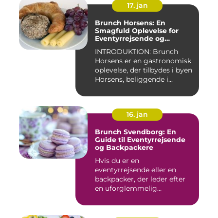
17. jan
Brunch Horsens: En
Smagfuld Oplevelse for
Eventyrrejsende og
Backpackere
INTRODUKTION: Brunch
Horsens er en gastronomisk
oplevelse, der tilbydes i byen
Horsens, beliggende i...
16. jan
Brunch Svendborg: En
Guide til Eventyrrejsende
og Backpackere
Hvis du er en
eventyrrejsende eller en
backpacker, der leder efter
en uforglemmelig
brunchoplevelse,...