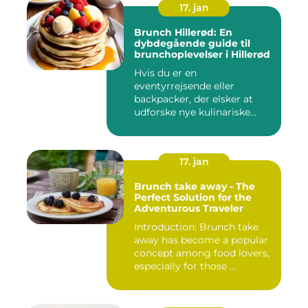
17. jan
Brunch Hillerød: En
dybdegående guide til
brunchoplevelser i Hillerød
Hvis du er en
eventyrrejsende eller
backpacker, der elsker at
udforske nye kulinariske
oplevelser, s...
17. jan
Brunch take away - The
Perfect Solution for the
Adventurous Traveler
Introduction: Brunch take
away has become a popular
concept among food lovers,
especially for those ...