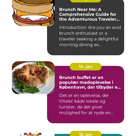
Brunch Near Me: A
Comprehensive Guide for
the Adventurous Traveler
and Backpacker
Introduction: Are you an avid
brunch enthusiast or a
traveler seeking a delightful
morning dining ex...
14. jan
Brunch buffet er en
populær madoplevelse i
København, der tilbyder en
bred vifte af lækre retter,
Det er en oplevelse, der
der spænder fra friske
tiltaler både lokale og
salater og smørrebrød til
bagels, pandekager og
turister, da det giver
æggekager
mulighed for at nyde en
afsl...
13. jan