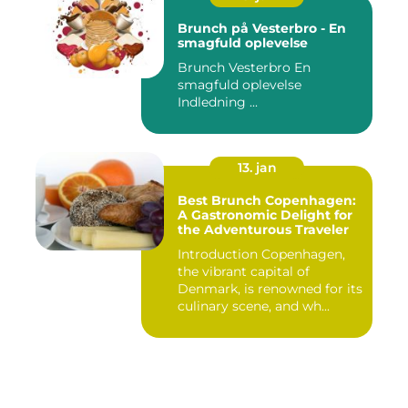
Brunch på Vesterbro - En
smagfuld oplevelse
Brunch Vesterbro En
smagfuld oplevelse
Indledning ...
13. jan
Best Brunch Copenhagen:
A Gastronomic Delight for
the Adventurous Traveler
Introduction Copenhagen,
the vibrant capital of
Denmark, is renowned for its
culinary scene, and wh...