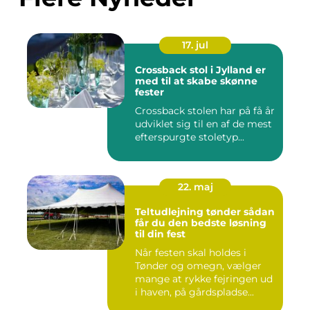
17. jul
Crossback stol i Jylland er
med til at skabe skønne
fester
Crossback stolen har på få år
udviklet sig til en af de mest
efterspurgte stoletyp...
22. maj
Teltudlejning tønder sådan
får du den bedste løsning
til din fest
Når festen skal holdes i
Tønder og omegn, vælger
mange at rykke fejringen ud
i haven, på gårdspladse...