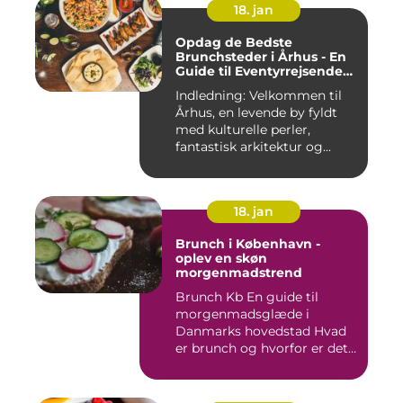
18. jan
Opdag de Bedste
Brunchsteder i Århus - En
Guide til Eventyrrejsende
og Backpackere
Indledning: Velkommen til
Århus, en levende by fyldt
med kulturelle perler,
fantastisk arkitektur og...
18. jan
Brunch i København -
oplev en skøn
morgenmadstrend
Brunch Kb En guide til
morgenmadsglæde i
Danmarks hovedstad Hvad
er brunch og hvorfor er det
så po...