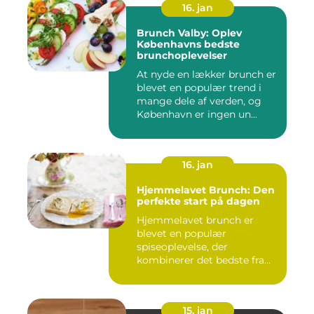
16. jan
Brunch Valby: Oplev
Københavns bedste
brunchoplevelser
At nyde en lækker brunch er
blevet en populær trend i
mange dele af verden, og
København er ingen un...
16. jan
Hjemmelavet Brunch: Den
perfekte start på dagen
Hjemmelavet brunch er
blevet en populær
spiseoplevelse, der
kombinerer det bedste fra
morgenmad og f...
15. jan