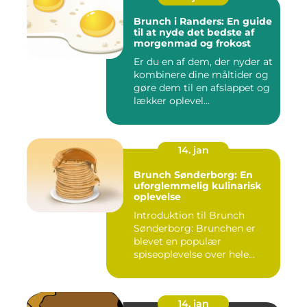
Brunch i Randers: En guide
til at nyde det bedste af
morgenmad og frokost
Er du en af dem, der nyder at
kombinere dine måltider og
gøre dem til en afslappet og
lækker oplevel...
14. jan
Brunch Sønderborg: En
uforglemmelig kulinarisk
oplevelse
Introduktion til Brunch
Sønderborg: Brunchen er
blevet en populær
spiseoplevelse over hele
verden o...
14. jan