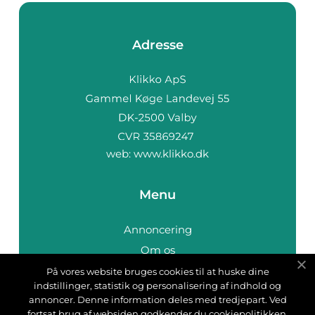
Adresse
web:
www.klikko.dk
Menu
Annoncering
Om os
Cookies
På vores website bruges cookies til at huske dine
indstillinger, statistik og personalisering af indhold og
Kontakt os
annoncer. Denne information deles med tredjepart. Ved
Sitemap
fortsat brug af websiden godkender du cookiepolitikken.