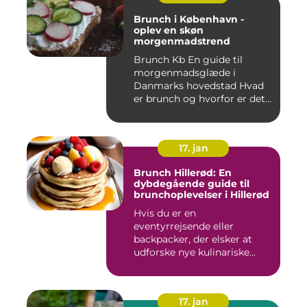
Brunch i København -
oplev en skøn
morgenmadstrend
Brunch Kb En guide til
morgenmadsglæde i
Danmarks hovedstad Hvad
er brunch og hvorfor er det
så po...
17. jan
Brunch Hillerød: En
dybdegående guide til
brunchoplevelser i Hillerød
Hvis du er en
eventyrrejsende eller
backpacker, der elsker at
udforske nye kulinariske
oplevelser, s...
17. jan