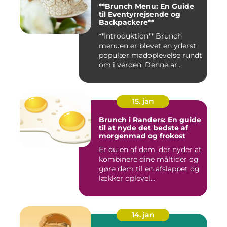
**Brunch Menu: En Guide
til Eventyrrejsende og
Backpackere**
**Introduktion** Brunch
menuen er blevet en yderst
populær madoplevelse rundt
om i verden. Denne ar...
15. jan
Brunch i Randers: En guide
til at nyde det bedste af
morgenmad og frokost
Er du en af dem, der nyder at
kombinere dine måltider og
gøre dem til en afslappet og
lækker oplevel...
14. jan