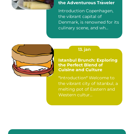
the Adventurous Traveler
Introduction Copenhagen,
the vibrant capital of
Denmark, is renowned for its
culinary scene, and wh...
13. jan
Istanbul Brunch: Exploring
the Perfect Blend of
Cuisine and Culture
*Introduction* Welcome to
the vibrant city of Istanbul, a
melting pot of Eastern and
Western cultur...