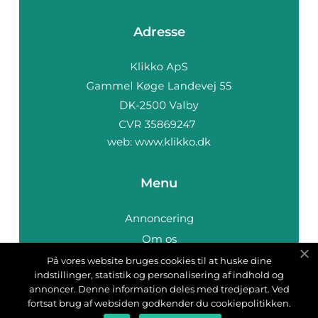
Adresse
web:
www.klikko.dk
Menu
Annoncering
Om os
Cookies
På vores website bruges cookies til at huske dine
indstillinger, statistik og personalisering af indhold og
Kontakt os
annoncer. Denne information deles med tredjepart. Ved
Sitemap
fortsat brug af websiden godkender du cookiepolitikken.