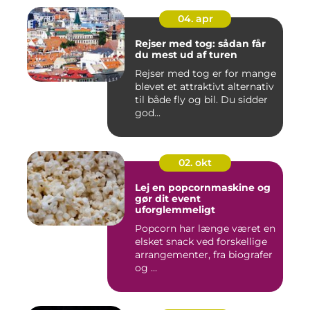
04. apr
Rejser med tog: sådan får
du mest ud af turen
Rejser med tog er for mange
blevet et attraktivt alternativ
til både fly og bil. Du sidder
god...
02. okt
Lej en popcornmaskine og
gør dit event
uforglemmeligt
Popcorn har længe været en
elsket snack ved forskellige
arrangementer, fra biografer
og ...