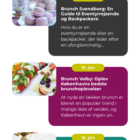
Brunch Svendborg: En
Guide til Eventyrrejsende
og Backpackere
Hvis du er en
eventyrrejsende eller en
backpacker, der leder efter
en uforglemmelig
brunchoplevelse,...
16. jan
Brunch Valby: Oplev
Københavns bedste
brunchoplevelser
At nyde en lækker brunch er
blevet en populær trend i
mange dele af verden, og
København er ingen un...
16. jan