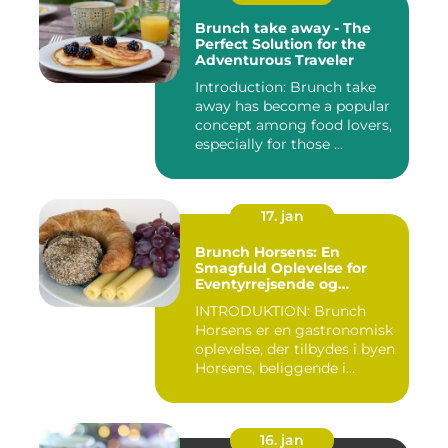
Brunch take away - The
Perfect Solution for the
Adventurous Traveler
Introduction: Brunch take
away has become a popular
concept among food lovers,
especially for those ...
17. jan
Brunch Horsens: En
Smagfuld Oplevelse for
Eventyrrejsende og
Backpackere
INTRODUKTION: Brunch
Horsens er en gastronomisk
oplevelse, der tilbydes i byen
Horsens, beliggende i...
16. jan