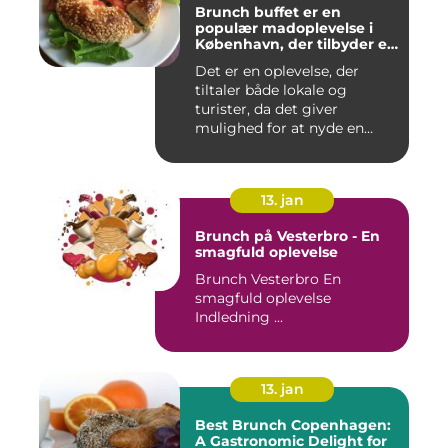
Brunch buffet er en
populær madoplevelse i
København, der tilbyder en
bred vifte af lækre retter,
Det er en oplevelse, der
der spænder fra friske
tiltaler både lokale og
salater og smørrebrød til
bagels, pandekager og
turister, da det giver
æggekager
mulighed for at nyde en
afsl...
13. jan
Brunch på Vesterbro - En
smagfuld oplevelse
Brunch Vesterbro En
smagfuld oplevelse
Indledning ...
13. jan
Best Brunch Copenhagen:
A Gastronomic Delight for