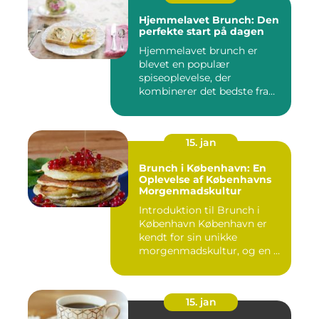
Hjemmelavet Brunch: Den
perfekte start på dagen
Hjemmelavet brunch er
blevet en populær
spiseoplevelse, der
kombinerer det bedste fra
morgenmad og f...
15. jan
Brunch i København: En
Oplevelse af Københavns
Morgenmadskultur
Introduktion til Brunch i
København København er
kendt for sin unikke
morgenmadskultur, og en af
de...
15. jan