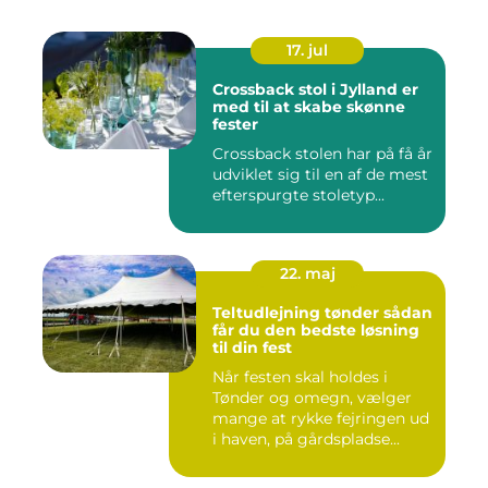
17. jul
Crossback stol i Jylland er
med til at skabe skønne
fester
Crossback stolen har på få år
udviklet sig til en af de mest
efterspurgte stoletyp...
22. maj
Teltudlejning tønder sådan
får du den bedste løsning
til din fest
Når festen skal holdes i
Tønder og omegn, vælger
mange at rykke fejringen ud
i haven, på gårdspladse...