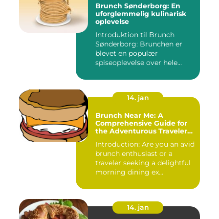
Brunch Sønderborg: En
uforglemmelig kulinarisk
oplevelse
Introduktion til Brunch
Sønderborg: Brunchen er
blevet en populær
spiseoplevelse over hele
verden o...
14. jan
Brunch Near Me: A
Comprehensive Guide for
the Adventurous Traveler
and Backpacker
Introduction: Are you an avid
brunch enthusiast or a
traveler seeking a delightful
morning dining ex...
14. jan