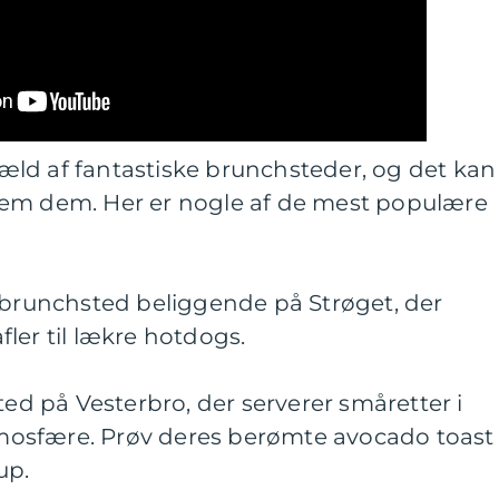
ld af fantastiske brunchsteder, og det kan
lem dem. Her er nogle af de mest populære
k brunchsted beliggende på Strøget, der
afler til lækre hotdogs.
ted på Vesterbro, der serverer småretter i
osfære. Prøv deres berømte avocado toast
up.