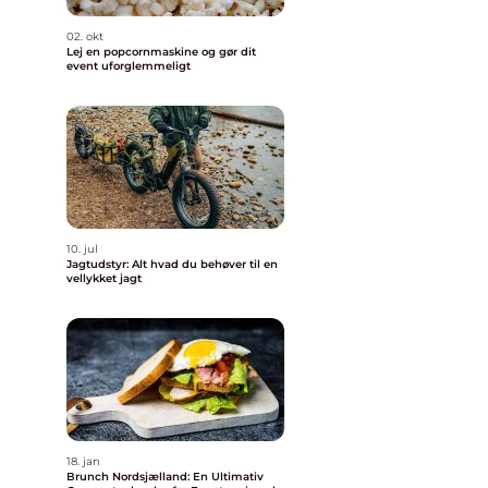
02. okt
Lej en popcornmaskine og gør dit
event uforglemmeligt
10. jul
Jagtudstyr: Alt hvad du behøver til en
vellykket jagt
18. jan
Brunch Nordsjælland: En Ultimativ