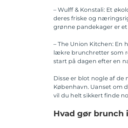
– Wulff & Konstali: Et øko
deres friske og næringsr
grønne pandekager er et 
– The Union Kitchen: En h
lækre brunchretter som r
start på dagen efter en n
Disse er blot nogle af de
København. Uanset om du e
vil du helt sikkert finde n
Hvad gør brunch 