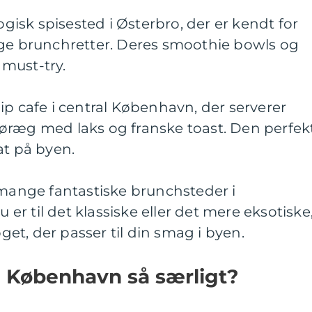
logisk spisested i Østerbro, der er kendt for
ige brunchretter. Deres smoothie bowls og
must-try.
ip cafe i central København, der serverer
øræg med laks og franske toast. Den perfek
at på byen.
 mange fantastiske brunchsteder i
r til det klassiske eller det mere eksotiske
oget, der passer til din smag i byen.
i København så særligt?