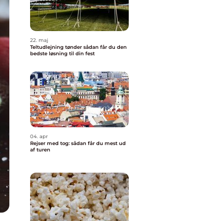
22. maj
Teltudlejning tønder sådan får du den
bedste løsning til din fest
04. apr
Rejser med tog: sådan får du mest ud
af turen