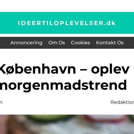
IDEERTILOPLEVELSER.
dk
Annoncering
Om Os
Cookies
Kontakt Os
 morgenmadstrend
n
Redaktio