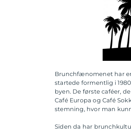
Brunchfænomenet har en
startede formentlig i 198
byen. De første caféer, d
Café Europa og Café Sokk
stemning, hvor man kun
Siden da har brunchkult