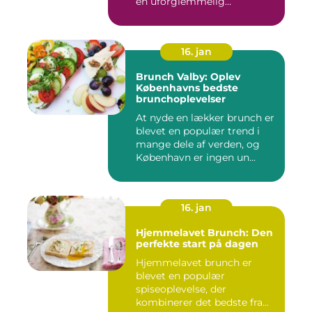
en uforglemmelig
brunchoplevelse,...
16. jan
Brunch Valby: Oplev
Københavns bedste
brunchoplevelser
At nyde en lækker brunch er
blevet en populær trend i
mange dele af verden, og
København er ingen un...
16. jan
Hjemmelavet Brunch: Den
perfekte start på dagen
Hjemmelavet brunch er
blevet en populær
spiseoplevelse, der
kombinerer det bedste fra