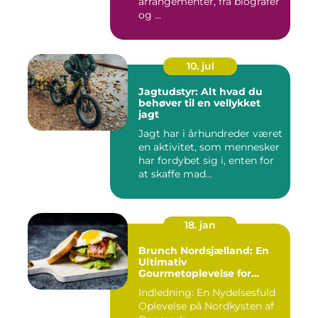
arrangementer, fra biografer
og ...
10. jul
Jagtudstyr: Alt hvad du
behøver til en vellykket
jagt
Jagt har i århundreder været
en aktivitet, som mennesker
har fordybet sig i, enten for
at skaffe mad...
18. jan
Brunch Nordsjælland: En
Ultimativ
Gourmetoplevelse for
Eventyrrejsende og
Indledning: En Nydelsesfuld
Backpackere
Oplevelse på Nordkysten af