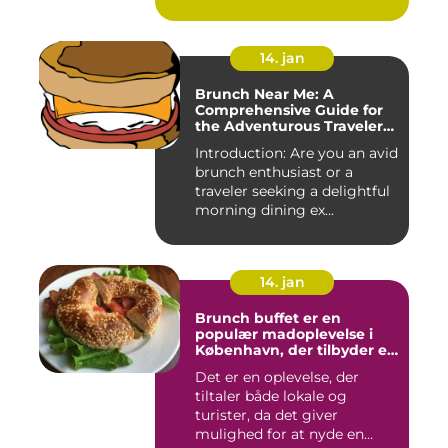
verden o...
14. jan
Brunch Near Me: A
Comprehensive Guide for
the Adventurous Traveler
and Backpacker
Introduction: Are you an avid
brunch enthusiast or a
traveler seeking a delightful
morning dining ex...
14. jan
Brunch buffet er en
populær madoplevelse i
København, der tilbyder en
bred vifte af lækre retter,
Det er en oplevelse, der
der spænder fra friske
tiltaler både lokale og
salater og smørrebrød til
bagels, pandekager og
turister, da det giver
æggekager
mulighed for at nyde en