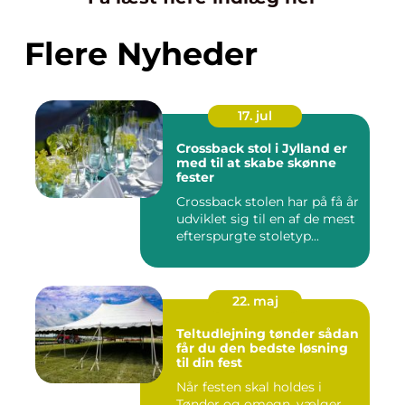
Flere Nyheder
17. jul
Crossback stol i Jylland er
med til at skabe skønne
fester
Crossback stolen har på få år
udviklet sig til en af de mest
efterspurgte stoletyp...
22. maj
Teltudlejning tønder sådan
får du den bedste løsning
til din fest
Når festen skal holdes i
Tønder og omegn, vælger