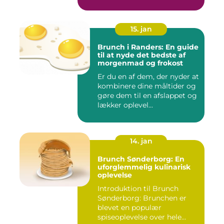
15. jan
Brunch i Randers: En guide
til at nyde det bedste af
morgenmad og frokost
Er du en af dem, der nyder at
kombinere dine måltider og
gøre dem til en afslappet og
lækker oplevel...
14. jan
Brunch Sønderborg: En
uforglemmelig kulinarisk
oplevelse
Introduktion til Brunch
Sønderborg: Brunchen er
blevet en populær
spiseoplevelse over hele