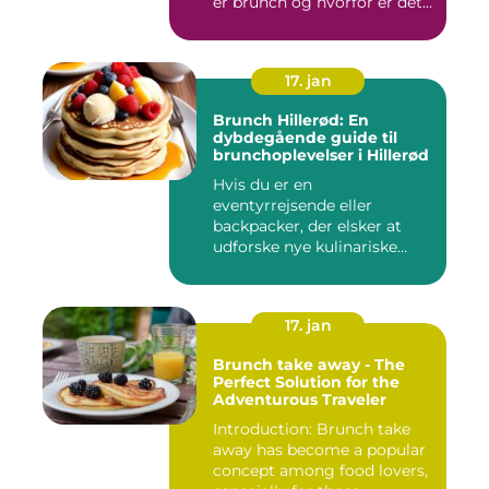
er brunch og hvorfor er det
så po...
17. jan
Brunch Hillerød: En
dybdegående guide til
brunchoplevelser i Hillerød
Hvis du er en
eventyrrejsende eller
backpacker, der elsker at
udforske nye kulinariske
oplevelser, s...
17. jan
Brunch take away - The
Perfect Solution for the
Adventurous Traveler
Introduction: Brunch take
away has become a popular
concept among food lovers,