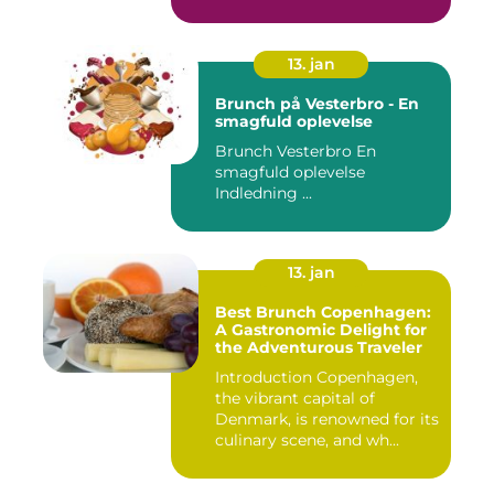
afsl...
13. jan
Brunch på Vesterbro - En
smagfuld oplevelse
Brunch Vesterbro En
smagfuld oplevelse
Indledning ...
13. jan
Best Brunch Copenhagen:
A Gastronomic Delight for
the Adventurous Traveler
Introduction Copenhagen,
the vibrant capital of
Denmark, is renowned for its
culinary scene, and wh...