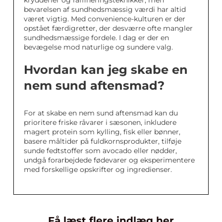
krydderier og raffineringsteknikker, men
bevarelsen af sundhedsmæssig værdi har altid
været vigtig. Med convenience-kulturen er der
opstået færdigretter, der desværre ofte mangler
sundhedsmæssige fordele. I dag er der en
bevægelse mod naturlige og sundere valg.
Hvordan kan jeg skabe en
nem sund aftensmad?
For at skabe en nem sund aftensmad kan du
prioritere friske råvarer i sæsonen, inkludere
magert protein som kylling, fisk eller bønner,
basere måltider på fuldkornsprodukter, tilføje
sunde fedtstoffer som avocado eller nødder,
undgå forarbejdede fødevarer og eksperimentere
med forskellige opskrifter og ingredienser.
Få læst flere indlæg her