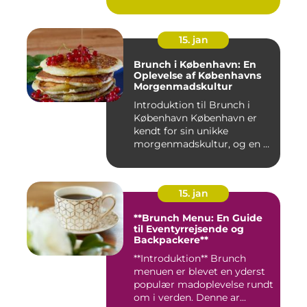
morgenmad og f...
15. jan
Brunch i København: En
Oplevelse af Københavns
Morgenmadskultur
Introduktion til Brunch i
København København er
kendt for sin unikke
morgenmadskultur, og en af
de...
15. jan
**Brunch Menu: En Guide
til Eventyrrejsende og
Backpackere**
**Introduktion** Brunch
menuen er blevet en yderst
populær madoplevelse rundt
om i verden. Denne ar...