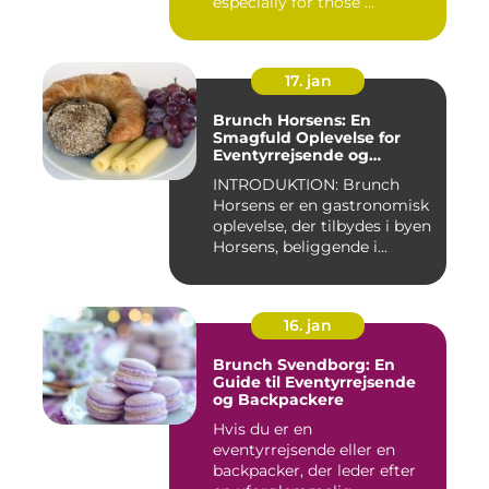
especially for those ...
17. jan
Brunch Horsens: En
Smagfuld Oplevelse for
Eventyrrejsende og
Backpackere
INTRODUKTION: Brunch
Horsens er en gastronomisk
oplevelse, der tilbydes i byen
Horsens, beliggende i...
16. jan
Brunch Svendborg: En
Guide til Eventyrrejsende
og Backpackere
Hvis du er en
eventyrrejsende eller en
backpacker, der leder efter