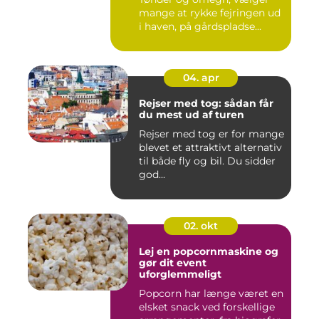
mange at rykke fejringen ud
i haven, på gårdspladse...
04. apr
Rejser med tog: sådan får
du mest ud af turen
Rejser med tog er for mange
blevet et attraktivt alternativ
til både fly og bil. Du sidder
god...
02. okt
Lej en popcornmaskine og
gør dit event
uforglemmeligt
Popcorn har længe været en
elsket snack ved forskellige