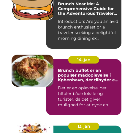
Brunch Near Me: A
Comprehensive Guide for
the Adventurous Traveler
and Backpacker
Introduction: Are you an avid
brunch enthusiast or a
traveler seeking a delightful
morning dining ex...
14. jan
Brunch buffet er en
populær madoplevelse i
København, der tilbyder en
bred vifte af lækre retter,
Det er en oplevelse, der
der spænder fra friske
tiltaler både lokale og
salater og smørrebrød til
bagels, pandekager og
turister, da det giver
æggekager
mulighed for at nyde en
afsl...
13. jan