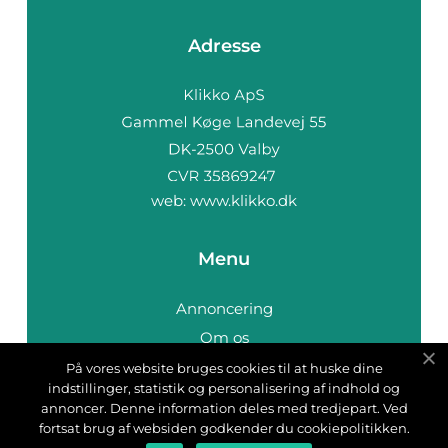
Adresse
web:
www.klikko.dk
Menu
Annoncering
Om os
Cookies
På vores website bruges cookies til at huske dine
indstillinger, statistik og personalisering af indhold og
Kontakt os
annoncer. Denne information deles med tredjepart. Ved
Sitemap
fortsat brug af websiden godkender du cookiepolitikken.