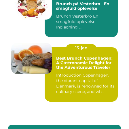
Brunch på Vesterbro - En
smagfuld oplevelse
Brunch Vesterbro En
smagfuld oplevelse
Indledning ...
13. jan
Best Brunch Copenhagen:
A Gastronomic Delight for
the Adventurous Traveler
Introduction Copenhagen,
the vibrant capital of
Denmark, is renowned for its
culinary scene, and wh...