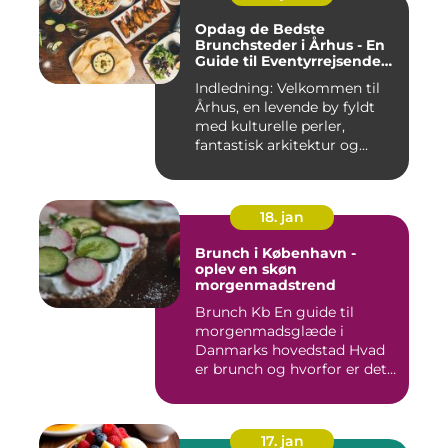
Opdag de Bedste
Brunchsteder i Århus - En
Guide til Eventyrrejsende
og Backpackere
Indledning: Velkommen til
Århus, en levende by fyldt
med kulturelle perler,
fantastisk arkitektur og...
18. jan
Brunch i København -
oplev en skøn
morgenmadstrend
Brunch Kb En guide til
morgenmadsglæde i
Danmarks hovedstad Hvad
er brunch og hvorfor er det
så po...
17. jan