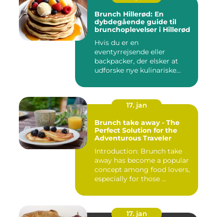
Brunch Hillerød: En
dybdegående guide til
brunchoplevelser i Hillerød
Hvis du er en
eventyrrejsende eller
backpacker, der elsker at
udforske nye kulinariske
oplevelser, s...
17. jan
Brunch take away - The
Perfect Solution for the
Adventurous Traveler
Introduction: Brunch take
away has become a popular
concept among food lovers,
especially for those ...
17. jan