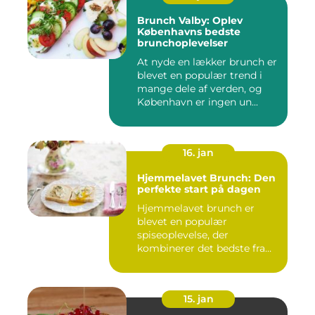
Brunch Valby: Oplev
Københavns bedste
brunchoplevelser
At nyde en lækker brunch er
blevet en populær trend i
mange dele af verden, og
København er ingen un...
16. jan
Hjemmelavet Brunch: Den
perfekte start på dagen
Hjemmelavet brunch er
blevet en populær
spiseoplevelse, der
kombinerer det bedste fra
morgenmad og f...
15. jan