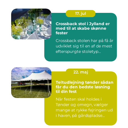
17. jul
Crossback stol i Jylland er
med til at skabe skønne
fester
Crossback stolen har på få år
udviklet sig til en af de mest
efterspurgte stoletyp...
22. maj
Teltudlejning tønder sådan
får du den bedste løsning
til din fest
Når festen skal holdes i
Tønder og omegn, vælger
mange at rykke fejringen ud
i haven, på gårdspladse...