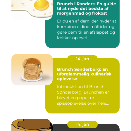
Brunch i Randers: En guide
til at nyde det bedste af
morgenmad og frokost
Er du en af dem, der nyder at
kombinere dine måltider og
gøre dem til en afslappet og
lækker oplevel...
14. jan
Brunch Sønderborg: En
uforglemmelig kulinarisk
oplevelse
Introduktion til Brunch
Sønderborg: Brunchen er
blevet en populær
spiseoplevelse over hele
verden o...
14. jan