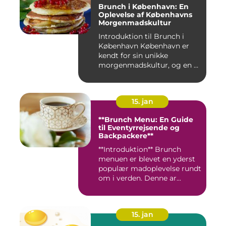
Brunch i København: En
Oplevelse af Københavns
Morgenmadskultur
Introduktion til Brunch i
København København er
kendt for sin unikke
morgenmadskultur, og en af
de...
15. jan
**Brunch Menu: En Guide
til Eventyrrejsende og
Backpackere**
**Introduktion** Brunch
menuen er blevet en yderst
populær madoplevelse rundt
om i verden. Denne ar...
15. jan