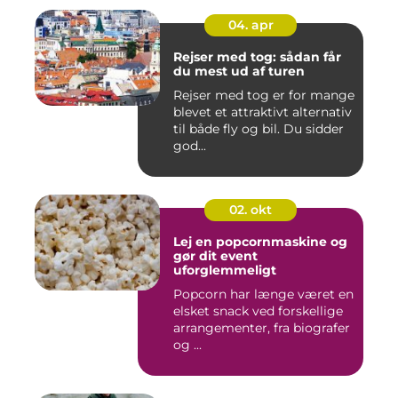
04. apr
Rejser med tog: sådan får
du mest ud af turen
Rejser med tog er for mange
blevet et attraktivt alternativ
til både fly og bil. Du sidder
god...
02. okt
Lej en popcornmaskine og
gør dit event
uforglemmeligt
Popcorn har længe været en
elsket snack ved forskellige
arrangementer, fra biografer
og ...