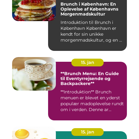
Brunch i København: En
Oplevelse af Københavns
Morgenmadskultur
Introduktion til Brunch i
København København er
kendt for sin unikke
morgenmadskultur, og en af
de...
15. jan
**Brunch Menu: En Guide
til Eventyrrejsende og
Backpackere**
**Introduktion** Brunch
menuen er blevet en yderst
populær madoplevelse rundt
om i verden. Denne ar...
15. jan