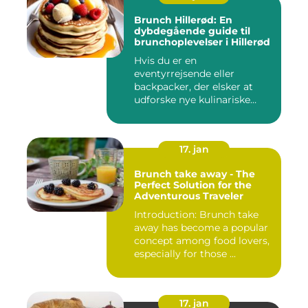
Brunch Hillerød: En
dybdegående guide til
brunchoplevelser i Hillerød
Hvis du er en
eventyrrejsende eller
backpacker, der elsker at
udforske nye kulinariske
oplevelser, s...
17. jan
Brunch take away - The
Perfect Solution for the
Adventurous Traveler
Introduction: Brunch take
away has become a popular
concept among food lovers,
especially for those ...
17. jan