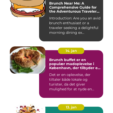
Brunch Near Me: A
Comprehensive Guide for
the Adventurous Traveler
and Backpacker
Introduction: Are you an avid
brunch enthusiast or a
traveler seeking a delightful
morning dining ex...
14. jan
Brunch buffet er en
populær madoplevelse i
København, der tilbyder en
bred vifte af lækre retter,
Det er en oplevelse, der
der spænder fra friske
tiltaler både lokale og
salater og smørrebrød til
bagels, pandekager og
turister, da det giver
æggekager
mulighed for at nyde en
afsl...
13. jan