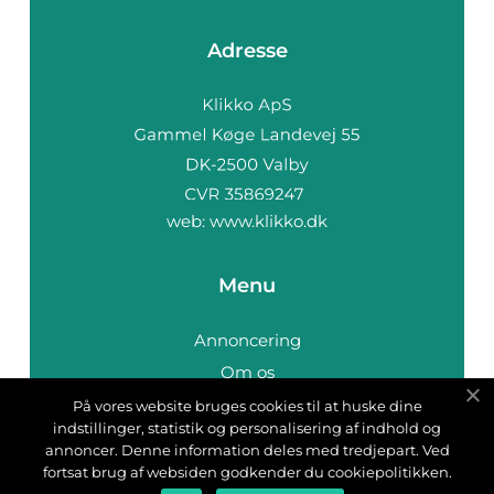
Adresse
web:
www.klikko.dk
Menu
Annoncering
Om os
Cookies
På vores website bruges cookies til at huske dine
indstillinger, statistik og personalisering af indhold og
Kontakt os
annoncer. Denne information deles med tredjepart. Ved
Sitemap
fortsat brug af websiden godkender du cookiepolitikken.