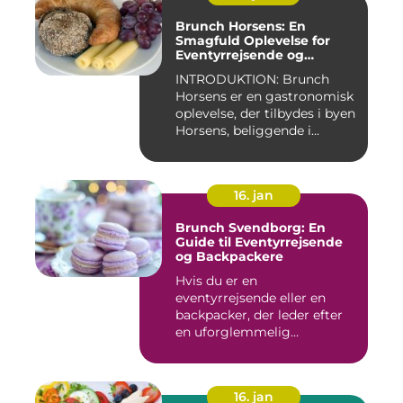
Brunch Horsens: En
Smagfuld Oplevelse for
Eventyrrejsende og
Backpackere
INTRODUKTION: Brunch
Horsens er en gastronomisk
oplevelse, der tilbydes i byen
Horsens, beliggende i...
16. jan
Brunch Svendborg: En
Guide til Eventyrrejsende
og Backpackere
Hvis du er en
eventyrrejsende eller en
backpacker, der leder efter
en uforglemmelig
brunchoplevelse,...
16. jan