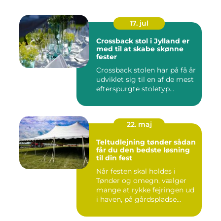
17. jul
Crossback stol i Jylland er
med til at skabe skønne
fester
Crossback stolen har på få år
udviklet sig til en af de mest
efterspurgte stoletyp...
22. maj
Teltudlejning tønder sådan
får du den bedste løsning
til din fest
Når festen skal holdes i
Tønder og omegn, vælger
mange at rykke fejringen ud
i haven, på gårdspladse...