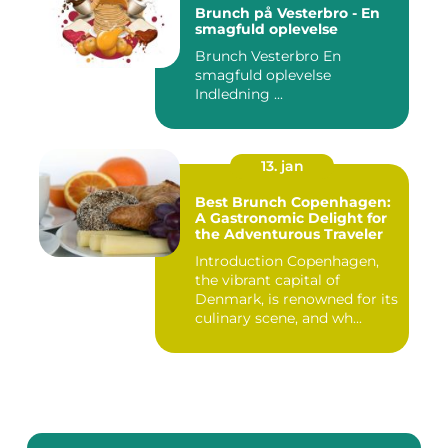
Brunch på Vesterbro - En
smagfuld oplevelse
Brunch Vesterbro En
smagfuld oplevelse
Indledning ...
13. jan
Best Brunch Copenhagen:
A Gastronomic Delight for
the Adventurous Traveler
Introduction Copenhagen,
the vibrant capital of
Denmark, is renowned for its
culinary scene, and wh...