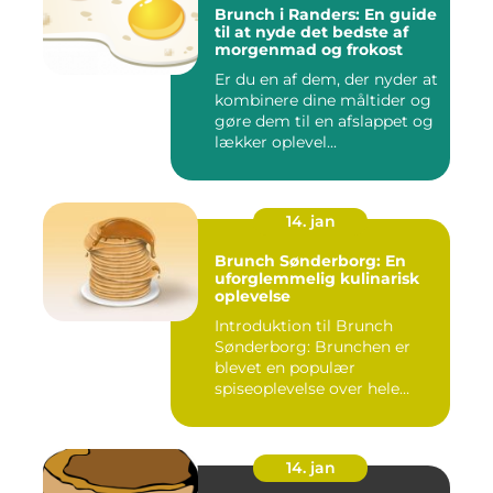
Brunch i Randers: En guide
til at nyde det bedste af
morgenmad og frokost
Er du en af dem, der nyder at
kombinere dine måltider og
gøre dem til en afslappet og
lækker oplevel...
14. jan
Brunch Sønderborg: En
uforglemmelig kulinarisk
oplevelse
Introduktion til Brunch
Sønderborg: Brunchen er
blevet en populær
spiseoplevelse over hele
verden o...
14. jan