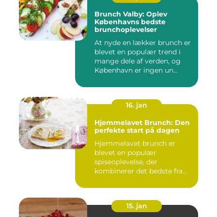
Brunch Valby: Oplev
Københavns bedste
brunchoplevelser
At nyde en lækker brunch er
blevet en populær trend i
mange dele af verden, og
København er ingen un...
16. jan
Hjemmelavet Brunch: Den
perfekte start på dagen
Hjemmelavet brunch er
blevet en populær
spiseoplevelse, der
kombinerer det bedste fra
morgenmad og f...
15. jan