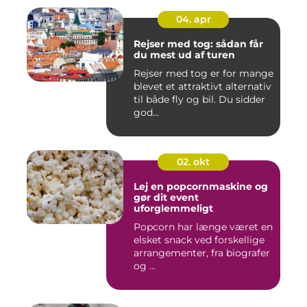
04. apr
Rejser med tog: sådan får
du mest ud af turen
Rejser med tog er for mange
blevet et attraktivt alternativ
til både fly og bil. Du sidder
god...
02. okt
Lej en popcornmaskine og
gør dit event
uforglemmeligt
Popcorn har længe været en
elsket snack ved forskellige
arrangementer, fra biografer
og ...