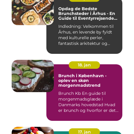
Opdag de Bedste
Brunchsteder i Århus - En
Guide til Eventyrrejsende
og Backpackere
Indledning: Velkommen til
Århus, en levende by fyldt
med kulturelle perler,
fantastisk arkitektur og...
18. jan
Brunch i København -
oplev en skøn
morgenmadstrend
Brunch Kb En guide til
morgenmadsglæde i
Danmarks hovedstad Hvad
er brunch og hvorfor er det
så po...
17. jan