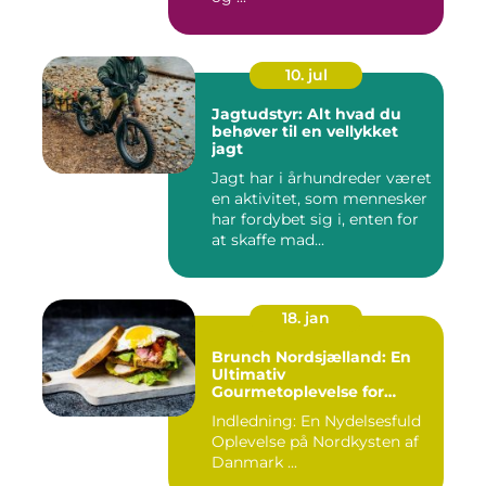
10. jul
Jagtudstyr: Alt hvad du
behøver til en vellykket
jagt
Jagt har i århundreder været
en aktivitet, som mennesker
har fordybet sig i, enten for
at skaffe mad...
18. jan
Brunch Nordsjælland: En
Ultimativ
Gourmetoplevelse for
Eventyrrejsende og
Indledning: En Nydelsesfuld
Backpackere
Oplevelse på Nordkysten af
Danmark ...