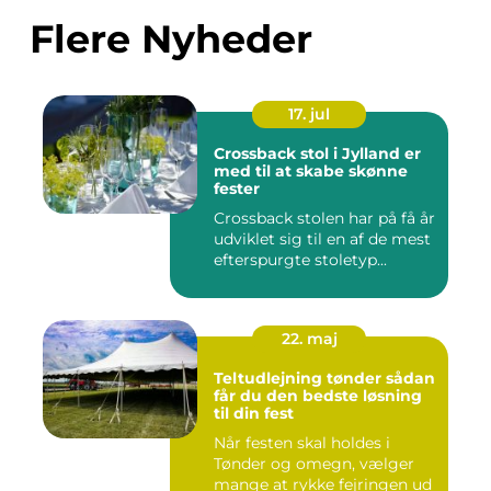
Flere Nyheder
17. jul
Crossback stol i Jylland er
med til at skabe skønne
fester
Crossback stolen har på få år
udviklet sig til en af de mest
efterspurgte stoletyp...
22. maj
Teltudlejning tønder sådan
får du den bedste løsning
til din fest
Når festen skal holdes i
Tønder og omegn, vælger
mange at rykke fejringen ud