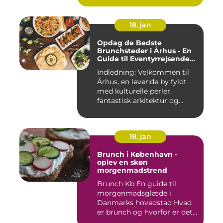
18. jan
Opdag de Bedste
Brunchsteder i Århus - En
Guide til Eventyrrejsende
og Backpackere
Indledning: Velkommen til
Århus, en levende by fyldt
med kulturelle perler,
fantastisk arkitektur og...
18. jan
Brunch i København -
oplev en skøn
morgenmadstrend
Brunch Kb En guide til
morgenmadsglæde i
Danmarks hovedstad Hvad
er brunch og hvorfor er det
så po...