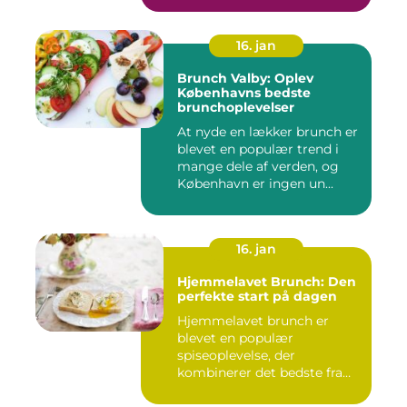
16. jan
Brunch Valby: Oplev
Københavns bedste
brunchoplevelser
At nyde en lækker brunch er
blevet en populær trend i
mange dele af verden, og
København er ingen un...
16. jan
Hjemmelavet Brunch: Den
perfekte start på dagen
Hjemmelavet brunch er
blevet en populær
spiseoplevelse, der
kombinerer det bedste fra
morgenmad og f...