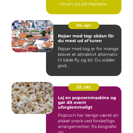
i haven, på gårdspladse...
04. apr
Rejser med tog: sådan får
du mest ud af turen
Rejser med tog er for mange
blevet et attraktivt alternativ
til både fly og bil. Du sidder
god...
02. okt
Lej en popcornmaskine og
gør dit event
uforglemmeligt
Popcorn har længe været en
elsket snack ved forskellige
arrangementer, fra biografer
og ...