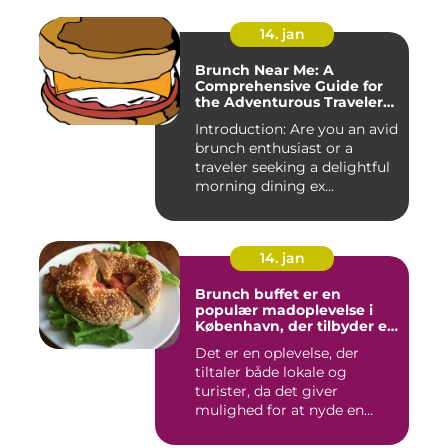
14. jan
Brunch Near Me: A
Comprehensive Guide for
the Adventurous Traveler
and Backpacker
Introduction: Are you an avid
brunch enthusiast or a
traveler seeking a delightful
morning dining ex...
14. jan
Brunch buffet er en
populær madoplevelse i
København, der tilbyder en
bred vifte af lækre retter,
Det er en oplevelse, der
der spænder fra friske
tiltaler både lokale og
salater og smørrebrød til
bagels, pandekager og
turister, da det giver
æggekager
mulighed for at nyde en
afsl...