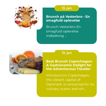
13. jan
Brunch på Vesterbro - En
smagfuld oplevelse
Brunch Vesterbro En
smagfuld oplevelse
Indledning ...
13. jan
Best Brunch Copenhagen:
A Gastronomic Delight for
the Adventurous Traveler
Introduction Copenhagen,
the vibrant capital of
Denmark, is renowned for its
culinary scene, and wh...