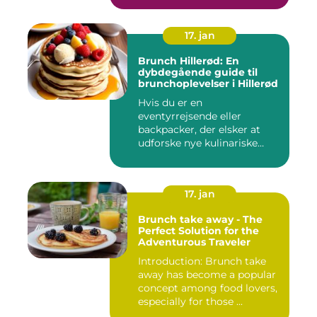
17. jan
Brunch Hillerød: En
dybdegående guide til
brunchoplevelser i Hillerød
Hvis du er en
eventyrrejsende eller
backpacker, der elsker at
udforske nye kulinariske
oplevelser, s...
17. jan
Brunch take away - The
Perfect Solution for the
Adventurous Traveler
Introduction: Brunch take
away has become a popular
concept among food lovers,
especially for those ...