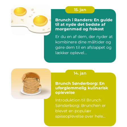
15. jan
Brunch i Randers: En guide
til at nyde det bedste af
morgenmad og frokost
Er du en af dem, der nyder at
kombinere dine måltider og
gøre dem til en afslappet og
lækker oplevel...
14. jan
Brunch Sønderborg: En
uforglemmelig kulinarisk
oplevelse
Introduktion til Brunch
Sønderborg: Brunchen er
blevet en populær
spiseoplevelse over hele
verden o...