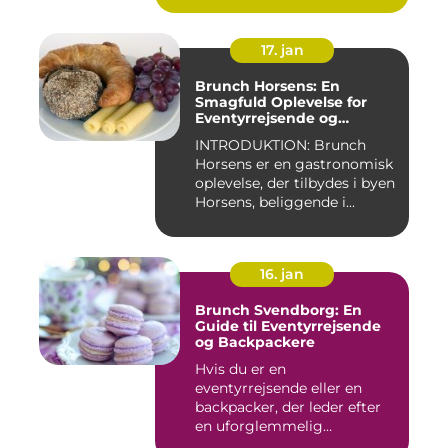
17. jan
Brunch Horsens: En
Smagfuld Oplevelse for
Eventyrrejsende og
Backpackere
INTRODUKTION: Brunch
Horsens er en gastronomisk
oplevelse, der tilbydes i byen
Horsens, beliggende i...
16. jan
Brunch Svendborg: En
Guide til Eventyrrejsende
og Backpackere
Hvis du er en
eventyrrejsende eller en
backpacker, der leder efter
en uforglemmelig
brunchoplevelse,...