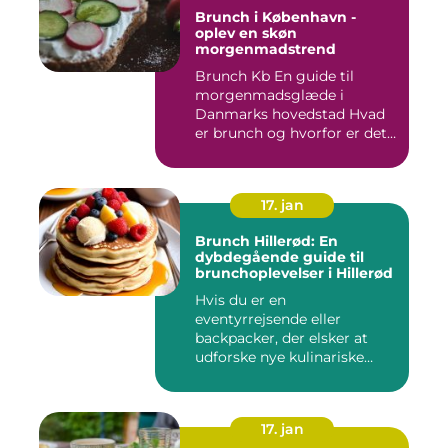
Brunch i København -
oplev en skøn
morgenmadstrend
Brunch Kb En guide til
morgenmadsglæde i
Danmarks hovedstad Hvad
er brunch og hvorfor er det
så po...
17. jan
Brunch Hillerød: En
dybdegående guide til
brunchoplevelser i Hillerød
Hvis du er en
eventyrrejsende eller
backpacker, der elsker at
udforske nye kulinariske
oplevelser, s...
17. jan