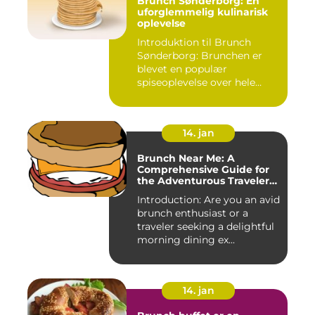
Brunch Sønderborg: En
uforglemmelig kulinarisk
oplevelse
Introduktion til Brunch
Sønderborg: Brunchen er
blevet en populær
spiseoplevelse over hele
verden o...
14. jan
Brunch Near Me: A
Comprehensive Guide for
the Adventurous Traveler
and Backpacker
Introduction: Are you an avid
brunch enthusiast or a
traveler seeking a delightful
morning dining ex...
14. jan