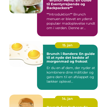
**Brunch Menu: En Guide
til Eventyrrejsende og
Backpackere**
**Introduktion** Brunch
menuen er blevet en yderst
populær madoplevelse rundt
om i verden. Denne ar...
15. jan
Brunch i Randers: En guide
til at nyde det bedste af
morgenmad og frokost
Er du en af dem, der nyder at
kombinere dine måltider og
gøre dem til en afslappet og
lækker oplevel...
14. jan