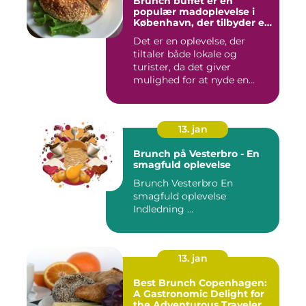
Brunch buffet er en
populær madoplevelse i
København, der tilbyder en
bred vifte af lækre retter,
Det er en oplevelse, der
der spænder fra friske
tiltaler både lokale og
salater og smørrebrød til
bagels, pandekager og
turister, da det giver
æggekager
mulighed for at nyde en
afsl...
13. jan
Brunch på Vesterbro - En
smagfuld oplevelse
Brunch Vesterbro En
smagfuld oplevelse
Indledning ...
13. jan
Best Brunch Copenhagen:
A Gastronomic Delight for
the Adventurous Traveler