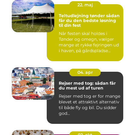
22. maj
Teltudlejning tønder sådan
får du den bedste løsning
til din fest
Når festen skal holdes i
Tønder og omegn, vælger
mange at rykke fejringen ud
i haven, på gårdspladse...
04. apr
Rejser med tog: sådan får
du mest ud af turen
Rejser med tog er for mange
blevet et attraktivt alternativ
til både fly og bil. Du sidder
god...