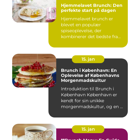
Hjemmelavet Brunch: Den
perfekte start på dagen
Hjemmelavet brunch er
blevet en populær
spiseoplevelse, der
kombinerer det bedste fra
morgenmad og f...
15. jan
Brunch i København: En
Oplevelse af Københavns
Morgenmadskultur
Introduktion til Brunch i
København København er
kendt for sin unikke
morgenmadskultur, og en af
de...
15. jan