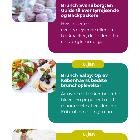
Brunch Svendborg: En
Guide til Eventyrrejsende
og Backpackere
Hvis du er en
eventyrrejsende eller en
backpacker, der leder efter
en uforglemmelig
brunchoplevelse,...
16. jan
Brunch Valby: Oplev
Københavns bedste
brunchoplevelser
At nyde en lækker brunch er
blevet en populær trend i
mange dele af verden, og
København er ingen un...
16. jan