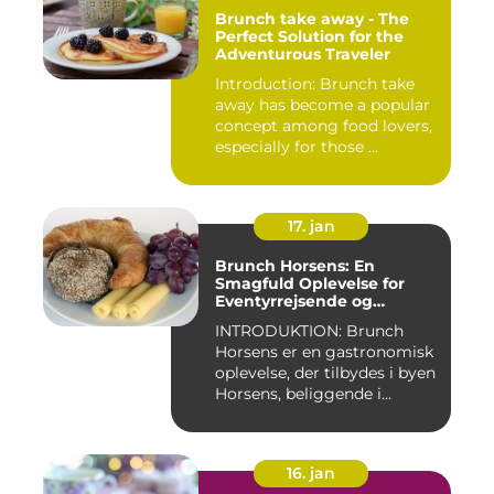
Brunch take away - The
Perfect Solution for the
Adventurous Traveler
Introduction: Brunch take
away has become a popular
concept among food lovers,
especially for those ...
17. jan
Brunch Horsens: En
Smagfuld Oplevelse for
Eventyrrejsende og
Backpackere
INTRODUKTION: Brunch
Horsens er en gastronomisk
oplevelse, der tilbydes i byen
Horsens, beliggende i...
16. jan