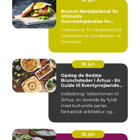
18. jan
Brunch Nordsjælland: En
Ultimativ
Gourmetoplevelse for
Eventyrrejsende og
Indledning: En Nydelsesfuld
Backpackere
Oplevelse på Nordkysten af
Danmark ...
18. jan
Opdag de Bedste
Brunchsteder i Århus - En
Guide til Eventyrrejsende
og Backpackere
Indledning: Velkommen til
Århus, en levende by fyldt
med kulturelle perler,
fantastisk arkitektur og...
18. jan