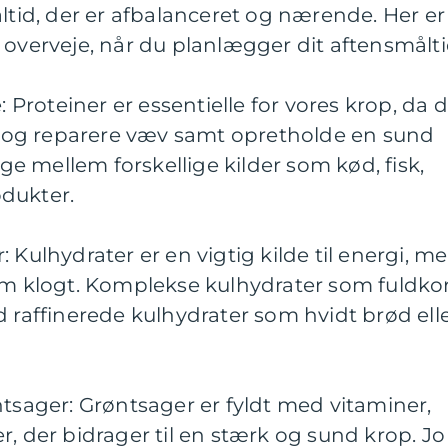
åltid, der er afbalanceret og nærende. Her er
 overveje, når du planlægger dit aftensmålti
: Proteiner er essentielle for vores krop, da 
og reparere væv samt opretholde en sund
 mellem forskellige kilder som kød, fisk,
dukter.
 Kulhydrater er en vigtig kilde til energi, m
dem klogt. Komplekse kulhydrater som fuldko
d raffinerede kulhydrater som hvidt brød ell
ntsager: Grøntsager er fyldt med vitaminer,
r, der bidrager til en stærk og sund krop. Jo