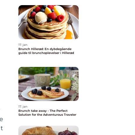
17. jan
Brunch Hillerød: En dybdegående
guide til brunchoplevelser i Hillerød
17. jan
r
Brunch take away - The Perfect
Solution for the Adventurous Traveler
ne
at