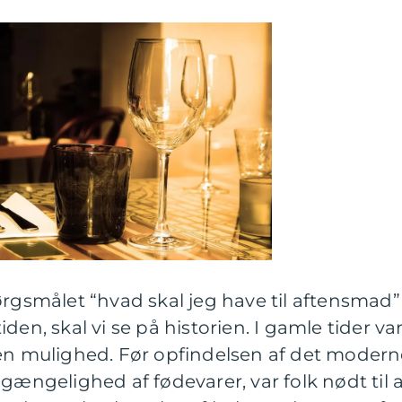
ørgsmålet “hvad skal jeg have til aftensmad”
den, skal vi se på historien. I gamle tider va
 en mulighed. Før opfindelsen af det moder
gængelighed af fødevarer, var folk nødt til 