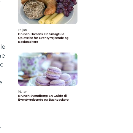
r
17. jan
Brunch Horsens: En Smagfuld
Oplevelse for Eventyrrejsende og
Backpackere
le
ne
le
e
16. jan
Brunch Svendborg: En Guide til
Eventyrrejsende og Backpackere
r