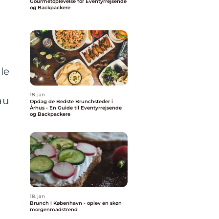
Gourmetoplevelse for Eventyrrejsende
og Backpackere
le
18. jan
au
Opdag de Bedste Brunchsteder i
Århus - En Guide til Eventyrrejsende
og Backpackere
18. jan
Brunch i København - oplev en skøn
morgenmadstrend