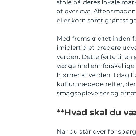
stole på deres lokale ma
at overleve. Aftensmaden
eller korn samt grøntsage
Med fremskridtet inden f
imidlertid et bredere udv
verden. Dette førte til en
vælge mellem forskellige k
hjørner af verden. I dag h
kulturprægede retter, der
smagsoplevelser og ernæ
**Hvad skal du væ
Når du står over for spørg