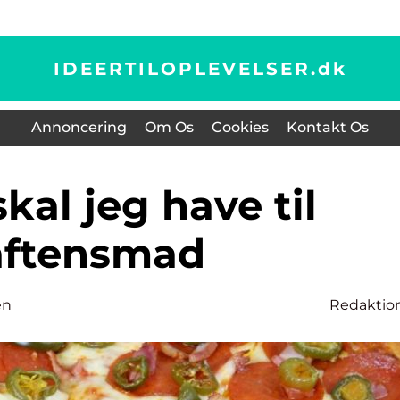
IDEERTILOPLEVELSER.
dk
Annoncering
Om Os
Cookies
Kontakt Os
aftensmad
en
Redaktio