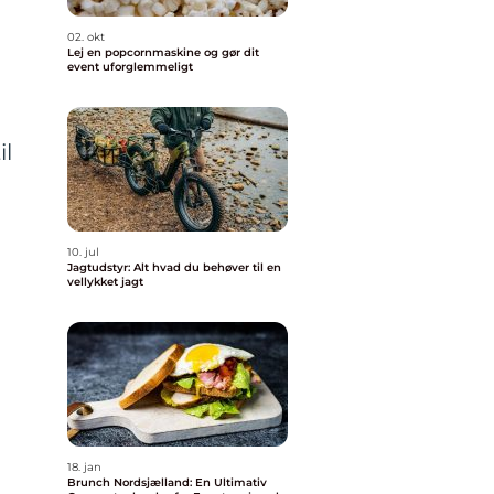
02. okt
Lej en popcornmaskine og gør dit
event uforglemmeligt
il
10. jul
Jagtudstyr: Alt hvad du behøver til en
vellykket jagt
18. jan
Brunch Nordsjælland: En Ultimativ