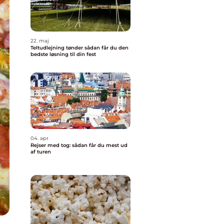
22. maj
Teltudlejning tønder sådan får du den
bedste løsning til din fest
04. apr
Rejser med tog: sådan får du mest ud
af turen