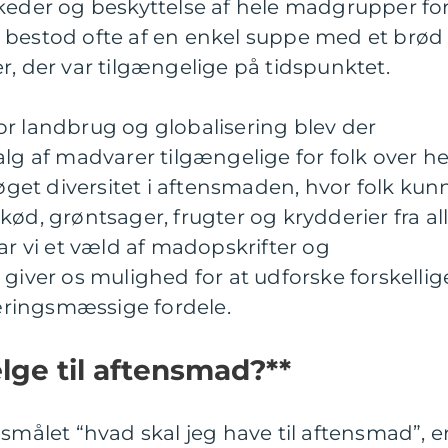
rkeder og beskyttelse af hele madgrupper fo
 bestod ofte af en enkel suppe med et brød
r, der var tilgængelige på tidspunktet.
or landbrug og globalisering blev der
alg af madvarer tilgængelige for folk over he
 øget diversitet i aftensmaden, hvor folk kun
ød, grøntsager, frugter og krydderier fra al
ar vi et væld af madopskrifter og
 giver os mulighed for at udforske forskellig
ringsmæssige fordele.
lge til aftensmad?**
smålet “hvad skal jeg have til aftensmad”, e