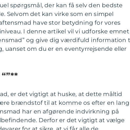
tuel spørgsmål, der kan få selv den bedste
le. Selvom det kan virke som en simpel
 aftensmad have stor betydning for vores
iveau. I denne artikel vil vi udforske emnet
tensmad” og give dig værdifuld information t
g, uanset om du er en eventyrrejsende eller
 “”**
, er det vigtigt at huske, at dette måltid
re brændstof til at komme os efter en lang
ftensmad har en afgørende indvirkning på
lbefindende. Derfor er det vigtigt at vælge
arer for at sikre, at vi får alle de