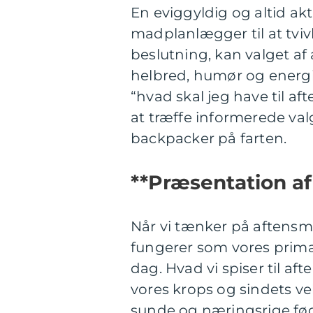
En eviggyldig og altid ak
madplanlægger til at tviv
beslutning, kan valget af
helbred, humør og energin
“hvad skal jeg have til af
at træffe informerede val
backpacker på farten.
**Præsentation af
Når vi tænker på aftensmad
fungerer som vores primæ
dag. Hvad vi spiser til a
vores krops og sindets ve
sunde og næringsrige fødev