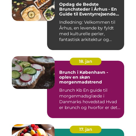
Opdag de Bedste
Brunchsteder i Århus - En
Guide til Eventyrrejsende
og Backpackere
Indledning: Velkommen til
Århus, en levende by fyldt
med kulturelle perler,
fantastisk arkitektur og...
18. jan
Brunch i København -
oplev en skøn
morgenmadstrend
Brunch Kb En guide til
morgenmadsglæde i
Danmarks hovedstad Hvad
er brunch og hvorfor er det
så po...
17. jan