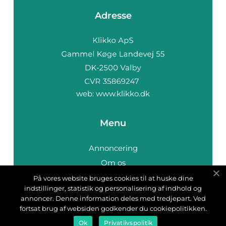
Adresse
web:
www.klikko.dk
Menu
Annoncering
Om os
Cookies
På vores website bruges cookies til at huske dine
indstillinger, statistik og personalisering af indhold og
Kontakt os
annoncer. Denne information deles med tredjepart. Ved
Sitemap
fortsat brug af websiden godkender du cookiepolitikken.
Ok
Privatlivspolitik