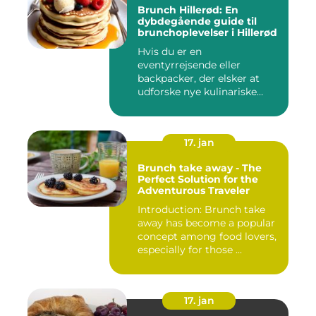
Brunch Hillerød: En
dybdegående guide til
brunchoplevelser i Hillerød
Hvis du er en
eventyrrejsende eller
backpacker, der elsker at
udforske nye kulinariske
oplevelser, s...
17. jan
Brunch take away - The
Perfect Solution for the
Adventurous Traveler
Introduction: Brunch take
away has become a popular
concept among food lovers,
especially for those ...
17. jan