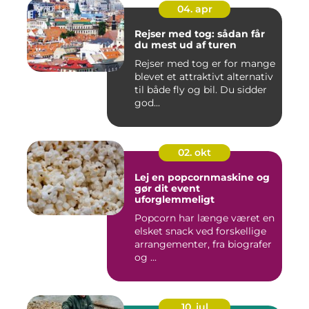
04. apr
Rejser med tog: sådan får
du mest ud af turen
Rejser med tog er for mange
blevet et attraktivt alternativ
til både fly og bil. Du sidder
god...
02. okt
Lej en popcornmaskine og
gør dit event
uforglemmeligt
Popcorn har længe været en
elsket snack ved forskellige
arrangementer, fra biografer
og ...
10. jul