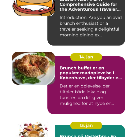
Comprehensive Guide for
the Adventurous Traveler
and Backpacker
Introduction: Are you an avid
brunch enthusiast or a
traveler seeking a delightful
morning dining ex...
14. jan
Brunch buffet er en
populær madoplevelse i
København, der tilbyder en
bred vifte af lækre retter,
Det er en oplevelse, der
der spænder fra friske
tiltaler både lokale og
salater og smørrebrød til
bagels, pandekager og
turister, da det giver
æggekager
mulighed for at nyde en
afsl...
13. jan
Brunch på Vesterbro - En