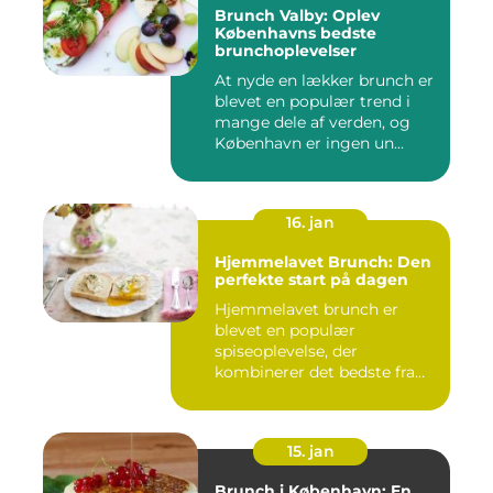
Brunch Valby: Oplev
Københavns bedste
brunchoplevelser
At nyde en lækker brunch er
blevet en populær trend i
mange dele af verden, og
København er ingen un...
16. jan
Hjemmelavet Brunch: Den
perfekte start på dagen
Hjemmelavet brunch er
blevet en populær
spiseoplevelse, der
kombinerer det bedste fra
morgenmad og f...
15. jan
Brunch i København: En