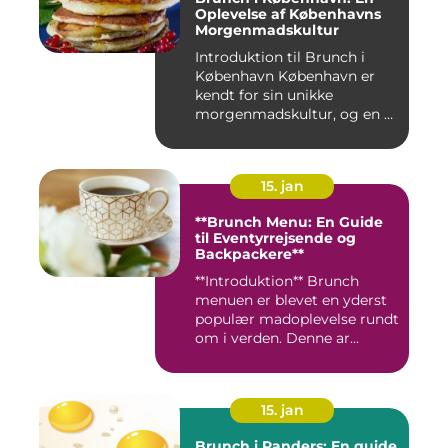
Oplevelse af Københavns
Morgenmadskultur
Introduktion til Brunch i
København København er
kendt for sin unikke
morgenmadskultur, og en af
de...
15. jan
**Brunch Menu: En Guide
til Eventyrrejsende og
Backpackere**
**Introduktion** Brunch
menuen er blevet en yderst
populær madoplevelse rundt
om i verden. Denne ar...
15. jan
Brunch i Randers: En guide