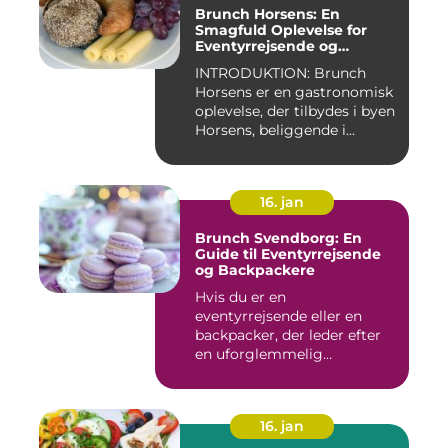
Brunch Horsens: En
Smagfuld Oplevelse for
Eventyrrejsende og
Backpackere
INTRODUKTION: Brunch
Horsens er en gastronomisk
oplevelse, der tilbydes i byen
Horsens, beliggende i...
16. jan
Brunch Svendborg: En
Guide til Eventyrrejsende
og Backpackere
Hvis du er en
eventyrrejsende eller en
backpacker, der leder efter
en uforglemmelig
brunchoplevelse,...
16. jan