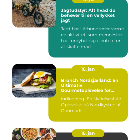
Jagtudstyr: Alt hvad du
behøver til en vellykket
jagt
Jagt har i århundreder været
en aktivitet, som mennesker
har fordybet sig i, enten for
at skaffe mad...
18. jan
Brunch Nordsjælland: En
Ultimativ
Gourmetoplevelse for
Eventyrrejsende og
Indledning: En Nydelsesfuld
Backpackere
Oplevelse på Nordkysten af
Danmark ...
18. jan