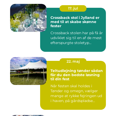
17. jul
Crossback stol i Jylland er
med til at skabe skønne
fester
Crossback stolen har på få år
udviklet sig til en af de mest
efterspurgte stoletyp...
22. maj
Teltudlejning tønder sådan
får du den bedste løsning
til din fest
Når festen skal holdes i
Tønder og omegn, vælger
mange at rykke fejringen ud
i haven, på gårdspladse...