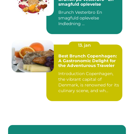
smagfuld oplevelse
Brunch Vesterbro En
smagfuld oplevelse
Indledning ...
13. jan
Best Brunch Copenhagen:
A Gastronomic Delight for
the Adventurous Traveler
Introduction Copenhagen,
the vibrant capital of
Denmark, is renowned for its
culinary scene, and wh...