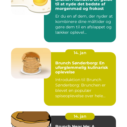
til at nyde det bedste af
morgenmad og frokost
Er du en af dem, der nyder at
kombinere dine måltider og
gøre dem til en afslappet og
lækker oplevel...
14. jan
Brunch Sønderborg: En
uforglemmelig kulinarisk
oplevelse
Introduktion til Brunch
Sønderborg: Brunchen er
blevet en populær
spiseoplevelse over hele
verden o...
14. jan
Brunch Near Me: A