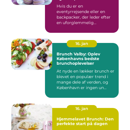
Hvis du er en
eventyrrejsende eller en
backpacker, der leder efter
en uforglemmelig
brunchoplevelse,...
16. jan
Brunch Valby: Oplev
Københavns bedste
brunchoplevelser
At nyde en lækker brunch er
blevet en populær trend i
mange dele af verden, og
København er ingen un...
16. jan
Hjemmelavet Brunch: Den
perfekte start på dagen