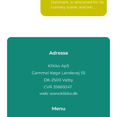
Denmark, is renowned for its
culinary scene, and wh...
Adresse
web:
www.klikko.dk
Menu