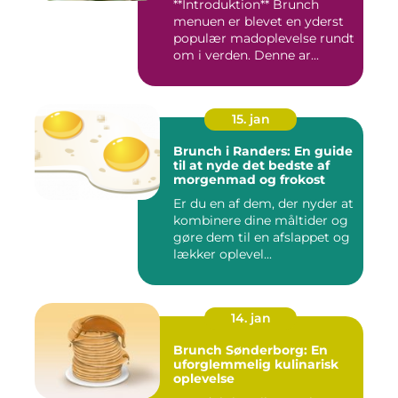
**Introduktion** Brunch
menuen er blevet en yderst
populær madoplevelse rundt
om i verden. Denne ar...
15. jan
Brunch i Randers: En guide
til at nyde det bedste af
morgenmad og frokost
Er du en af dem, der nyder at
kombinere dine måltider og
gøre dem til en afslappet og
lækker oplevel...
14. jan
Brunch Sønderborg: En
uforglemmelig kulinarisk
oplevelse