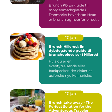
Brunch Kb En guide til
morgenmadsglæde i
Danmarks hovedstad Hvad
er brunch og hvorfor er det
så po...
17. jan
Brunch Hillerød: En
dybdegående guide til
brunchoplevelser i Hillerød
Hvis du er en
eventyrrejsende eller
backpacker, der elsker at
udforske nye kulinariske
oplevelser, s...
17. jan
Brunch take away - The
Perfect Solution for the
Adventurous Traveler