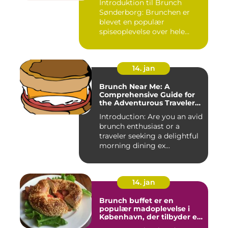
Introduktion til Brunch
Sønderborg: Brunchen er
blevet en populær
spiseoplevelse over hele
verden o...
14. jan
Brunch Near Me: A
Comprehensive Guide for
the Adventurous Traveler
and Backpacker
Introduction: Are you an avid
brunch enthusiast or a
traveler seeking a delightful
morning dining ex...
14. jan
Brunch buffet er en
populær madoplevelse i
København, der tilbyder en
bred vifte af lækre retter,