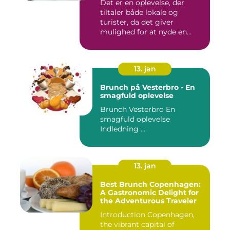
Det er en oplevelse, der
der spænder fra friske
tiltaler både lokale og
salater og smørrebrød til
bagels, pandekager og
turister, da det giver
æggekager
mulighed for at nyde en
afsl...
13. jan
Brunch på Vesterbro - En
smagfuld oplevelse
Brunch Vesterbro En
smagfuld oplevelse
Indledning ...
13. jan
Best Brunch Copenhagen:
A Gastronomic Delight for
the Adventurous Traveler
Introduction Copenhagen,
the vibrant capital of