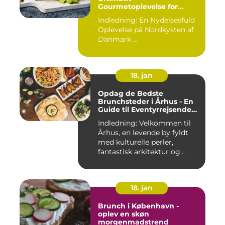
Gourmetoplevelse for
Eventyrrejsende og
Indledning: En Nydelsesfuld
Backpackere
Oplevelse på Nordkysten af
Danmark ...
18. jan
Opdag de Bedste
Brunchsteder i Århus - En
Guide til Eventyrrejsende
og Backpackere
Indledning: Velkommen til
Århus, en levende by fyldt
med kulturelle perler,
fantastisk arkitektur og...
18. jan
Brunch i København -
oplev en skøn
morgenmadstrend