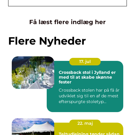
Få læst flere indlæg her
Flere Nyheder
17. jul
Crossback stol i Jylland er
med til at skabe skønne
fester
Crossback stolen har på få år
udviklet sig til en af de mest
efterspurgte stoletyp...
22. maj
Teltudlejning tønder sådan