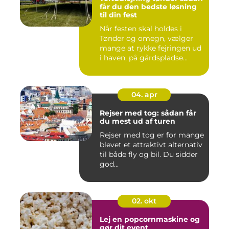
får du den bedste løsning
til din fest
Når festen skal holdes i
Tønder og omegn, vælger
mange at rykke fejringen ud
i haven, på gårdspladse...
04. apr
Rejser med tog: sådan får
du mest ud af turen
Rejser med tog er for mange
blevet et attraktivt alternativ
til både fly og bil. Du sidder
god...
02. okt
Lej en popcornmaskine og
gør dit event