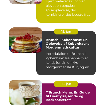
Hjemmelavet brunch er
blevet en populær
spiseoplevelse, der
kombinerer det bedste fra
morgenmad og f...
15. jan
Brunch i København: En
Oplevelse af Københavns
Morgenmadskultur
Introduktion til Brunch i
København København er
kendt for sin unikke
morgenmadskultur, og en af
de...
15. jan
**Brunch Menu: En Guide
til Eventyrrejsende og
Backpackere**