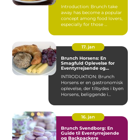
Introduction: Brunch take
away has become a popular
concept among food lovers,
especially for those ...
17. jan
Brunch Horsens: En
Smagfuld Oplevelse for
Eventyrrejsende og
Backpackere
INTRODUKTION: Brunch
Horsens er en gastronomisk
oplevelse, der tilbydes i byen
Horsens, beliggende i...
16. jan
Brunch Svendborg: En
Guide til Eventyrrejsende
og Backpackere