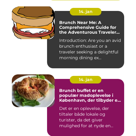
14. jan
Brunch Near Me: A
Comprehensive Guide for
the Adventurous Traveler
and Backpacker
Introduction: Are you an avid
brunch enthusiast or a
traveler seeking a delightful
morning dining ex...
14. jan
Brunch buffet er en
populær madoplevelse i
København, der tilbyder en
bred vifte af lækre retter,
Det er en oplevelse, der
der spænder fra friske
tiltaler både lokale og
salater og smørrebrød til
bagels, pandekager og
turister, da det giver
æggekager
mulighed for at nyde en
afsl...