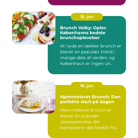
brunchoplevelse,...
16. jan
Brunch Valby: Oplev
Københavns bedste
brunchoplevelser
At nyde en lækker brunch er
blevet en populær trend i
mange dele af verden, og
København er ingen un...
16. jan
Hjemmelavet Brunch: Den
perfekte start på dagen
Hjemmelavet brunch er
blevet en populær
spiseoplevelse, der
kombinerer det bedste fra
morgenmad og f...