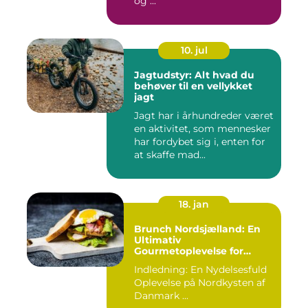
og ...
10. jul
Jagtudstyr: Alt hvad du
behøver til en vellykket
jagt
Jagt har i århundreder været
en aktivitet, som mennesker
har fordybet sig i, enten for
at skaffe mad...
18. jan
Brunch Nordsjælland: En
Ultimativ
Gourmetoplevelse for
Eventyrrejsende og
Indledning: En Nydelsesfuld
Backpackere
Oplevelse på Nordkysten af
Danmark ...