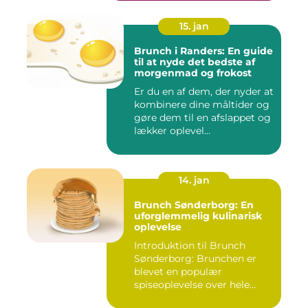
15. jan
Brunch i Randers: En guide
til at nyde det bedste af
morgenmad og frokost
Er du en af dem, der nyder at
kombinere dine måltider og
gøre dem til en afslappet og
lækker oplevel...
14. jan
Brunch Sønderborg: En
uforglemmelig kulinarisk
oplevelse
Introduktion til Brunch
Sønderborg: Brunchen er
blevet en populær
spiseoplevelse over hele
verden o...