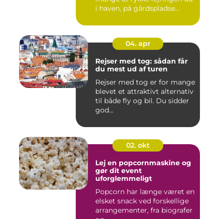
i haven, på gårdspladse...
04. apr
Rejser med tog: sådan får
du mest ud af turen
Rejser med tog er for mange
blevet et attraktivt alternativ
til både fly og bil. Du sidder
god...
02. okt
Lej en popcornmaskine og
gør dit event
uforglemmeligt
Popcorn har længe været en
elsket snack ved forskellige
arrangementer, fra biografer