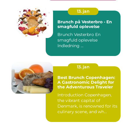
13. jan
Brunch på Vesterbro - En
smagfuld oplevelse
Brunch Vesterbro En
smagfuld oplevelse
Indledning ...
13. jan
Best Brunch Copenhagen:
A Gastronomic Delight for
the Adventurous Traveler
Introduction Copenhagen,
the vibrant capital of
Denmark, is renowned for its
culinary scene, and wh...