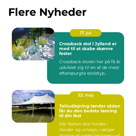
Flere Nyheder
17. jul
Crossback stol i Jylland er
med til at skabe skønne
fester
Crossback stolen har på få år
udviklet sig til en af de mest
efterspurgte stoletyp...
22. maj
Teltudlejning tønder sådan
får du den bedste løsning
til din fest
Når festen skal holdes i
Tønder og omegn, vælger
mange at rykke fejringen ud