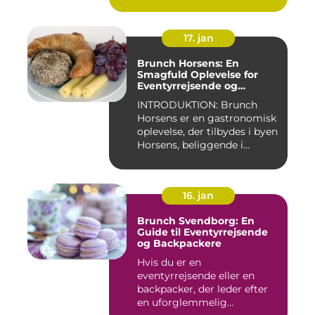
17. jan
Brunch Horsens: En
Smagfuld Oplevelse for
Eventyrrejsende og
Backpackere
INTRODUKTION: Brunch
Horsens er en gastronomisk
oplevelse, der tilbydes i byen
Horsens, beliggende i...
16. jan
Brunch Svendborg: En
Guide til Eventyrrejsende
og Backpackere
Hvis du er en
eventyrrejsende eller en
backpacker, der leder efter
en uforglemmelig