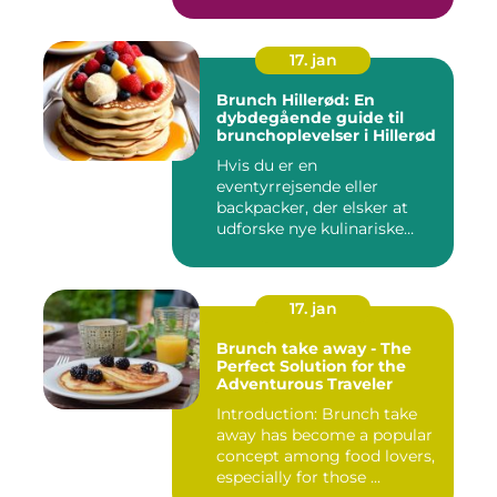
så po...
17. jan
Brunch Hillerød: En
dybdegående guide til
brunchoplevelser i Hillerød
Hvis du er en
eventyrrejsende eller
backpacker, der elsker at
udforske nye kulinariske
oplevelser, s...
17. jan
Brunch take away - The
Perfect Solution for the
Adventurous Traveler
Introduction: Brunch take
away has become a popular
concept among food lovers,
especially for those ...