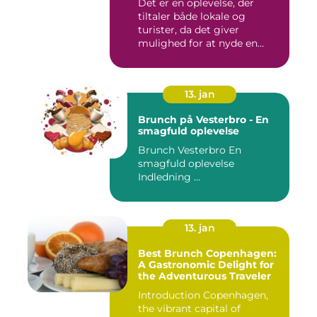
Det er en oplevelse, der
der spænder fra friske
tiltaler både lokale og
salater og smørrebrød til
bagels, pandekager og
turister, da det giver
æggekager
mulighed for at nyde en
afsl...
13. jan
Brunch på Vesterbro - En
smagfuld oplevelse
Brunch Vesterbro En
smagfuld oplevelse
Indledning ...
13. jan
Best Brunch Copenhagen:
A Gastronomic Delight for
the Adventurous Traveler
Introduction Copenhagen,
the vibrant capital of