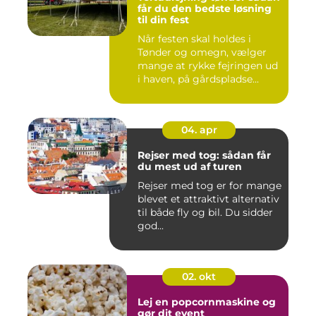
får du den bedste løsning
til din fest
Når festen skal holdes i
Tønder og omegn, vælger
mange at rykke fejringen ud
i haven, på gårdspladse...
04. apr
Rejser med tog: sådan får
du mest ud af turen
Rejser med tog er for mange
blevet et attraktivt alternativ
til både fly og bil. Du sidder
god...
02. okt
Lej en popcornmaskine og
gør dit event