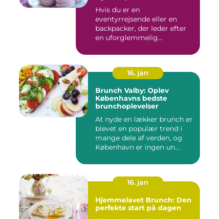
Hvis du er en
eventyrrejsende eller en
backpacker, der leder efter
en uforglemmelig
brunchoplevelse,...
16. jan
Brunch Valby: Oplev
Københavns bedste
brunchoplevelser
At nyde en lækker brunch er
blevet en populær trend i
mange dele af verden, og
København er ingen un...
16. jan
Hjemmelavet Brunch: Den
perfekte start på dagen