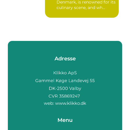
Denmark, is renowned for its
culinary scene, and wh...
Adresse
web:
www.klikko.dk
Menu