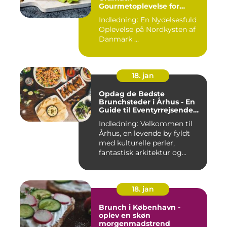
Gourmetoplevelse for
Eventyrrejsende og
Indledning: En Nydelsesfuld
Backpackere
Oplevelse på Nordkysten af
Danmark ...
18. jan
Opdag de Bedste
Brunchsteder i Århus - En
Guide til Eventyrrejsende
og Backpackere
Indledning: Velkommen til
Århus, en levende by fyldt
med kulturelle perler,
fantastisk arkitektur og...
18. jan
Brunch i København -
oplev en skøn
morgenmadstrend