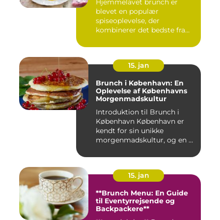
Hjemmelavet brunch er
blevet en populær
spiseoplevelse, der
kombinerer det bedste fra
morgenmad og f...
15. jan
Brunch i København: En
Oplevelse af Københavns
Morgenmadskultur
Introduktion til Brunch i
København København er
kendt for sin unikke
morgenmadskultur, og en af
de...
15. jan
**Brunch Menu: En Guide
til Eventyrrejsende og
Backpackere**