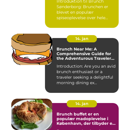
Introduktion til Brunch
Sønderborg: Brunchen er
blevet en populær
spiseoplevelse over hele
verden o...
14. jan
Brunch Near Me: A
Comprehensive Guide for
the Adventurous Traveler
and Backpacker
Introduction: Are you an avid
brunch enthusiast or a
traveler seeking a delightful
morning dining ex...
14. jan
Brunch buffet er en
populær madoplevelse i
København, der tilbyder en
bred vifte af lækre retter,