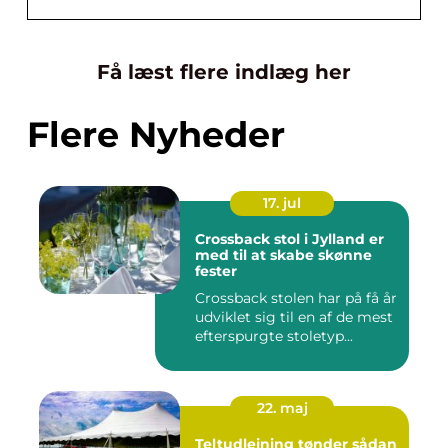
Få læst flere indlæg her
Flere Nyheder
17. jul
Crossback stol i Jylland er
med til at skabe skønne
fester
Crossback stolen har på få år
udviklet sig til en af de mest
efterspurgte stoletyp...
22. maj
Teltudlejning tønder sådan