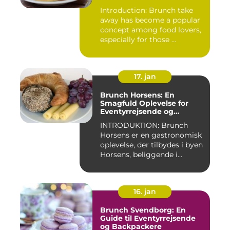
Introduction: Brunch take
away has become a popular
concept among food lovers,
especially for those ...
17. jan
Brunch Horsens: En
Smagfuld Oplevelse for
Eventyrrejsende og
Backpackere
INTRODUKTION: Brunch
Horsens er en gastronomisk
oplevelse, der tilbydes i byen
Horsens, beliggende i...
16. jan
Brunch Svendborg: En
Guide til Eventyrrejsende
og Backpackere