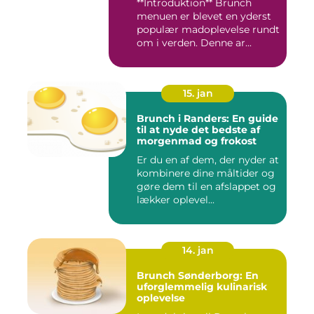
**Introduktion** Brunch
menuen er blevet en yderst
populær madoplevelse rundt
om i verden. Denne ar...
15. jan
Brunch i Randers: En guide
til at nyde det bedste af
morgenmad og frokost
Er du en af dem, der nyder at
kombinere dine måltider og
gøre dem til en afslappet og
lækker oplevel...
14. jan
Brunch Sønderborg: En
uforglemmelig kulinarisk
oplevelse