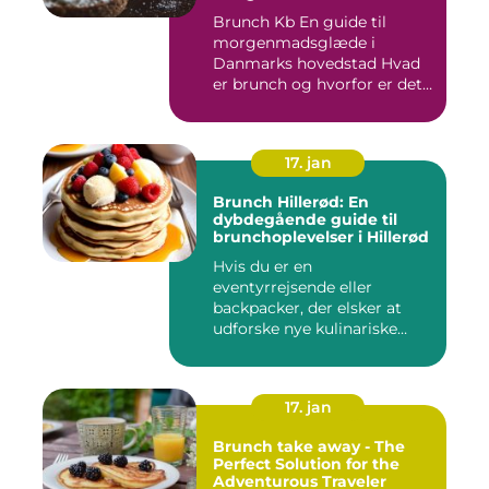
Brunch Kb En guide til
morgenmadsglæde i
Danmarks hovedstad Hvad
er brunch og hvorfor er det
så po...
17. jan
Brunch Hillerød: En
dybdegående guide til
brunchoplevelser i Hillerød
Hvis du er en
eventyrrejsende eller
backpacker, der elsker at
udforske nye kulinariske
oplevelser, s...
17. jan
Brunch take away - The
Perfect Solution for the
Adventurous Traveler