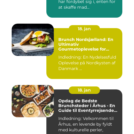
har fordybet sig i, enten for
at skaffe mad...
18. jan
Brunch Nordsjælland: En
Ultimativ
Gourmetoplevelse for
Eventyrrejsende og
Indledning: En Nydelsesfuld
Backpackere
Oplevelse på Nordkysten af
Danmark ...
18. jan
Opdag de Bedste
Brunchsteder i Århus - En
Guide til Eventyrrejsende
og Backpackere
Indledning: Velkommen til
Århus, en levende by fyldt
med kulturelle perler,