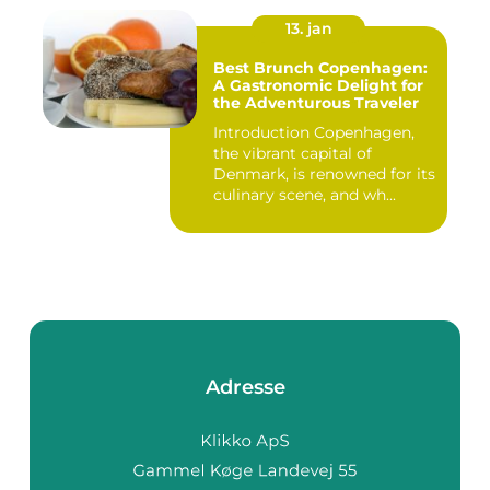
13. jan
Best Brunch Copenhagen:
A Gastronomic Delight for
the Adventurous Traveler
Introduction Copenhagen,
the vibrant capital of
Denmark, is renowned for its
culinary scene, and wh...
Adresse