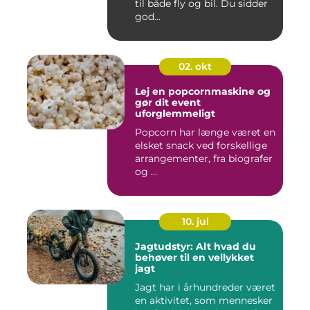
til både fly og bil. Du sidder
god...
02. okt
Lej en popcornmaskine og
gør dit event
uforglemmeligt
Popcorn har længe været en
elsket snack ved forskellige
arrangementer, fra biografer
og ...
10. jul
Jagtudstyr: Alt hvad du
behøver til en vellykket
jagt
Jagt har i århundreder været
en aktivitet, som mennesker