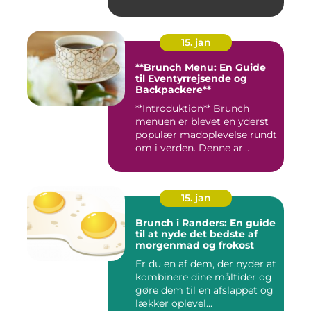
de...
15. jan
**Brunch Menu: En Guide
til Eventyrrejsende og
Backpackere**
**Introduktion** Brunch
menuen er blevet en yderst
populær madoplevelse rundt
om i verden. Denne ar...
15. jan
Brunch i Randers: En guide
til at nyde det bedste af
morgenmad og frokost
Er du en af dem, der nyder at
kombinere dine måltider og
gøre dem til en afslappet og
lækker oplevel...