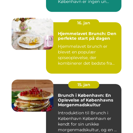
København er ingen un...
16. jan
Hjemmelavet Brunch: Den
perfekte start på dagen
Hjemmelavet brunch er
blevet en populær
spiseoplevelse, der
kombinerer det bedste fra
morgenmad og f...
15. jan
Brunch i København: En
Oplevelse af Københavns
Morgenmadskultur
Introduktion til Brunch i
København København er
kendt for sin unikke
morgenmadskultur, og en af