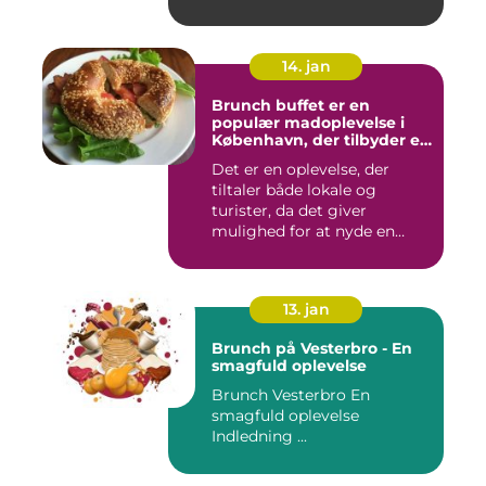
14. jan
Brunch buffet er en
populær madoplevelse i
København, der tilbyder en
bred vifte af lækre retter,
Det er en oplevelse, der
der spænder fra friske
tiltaler både lokale og
salater og smørrebrød til
bagels, pandekager og
turister, da det giver
æggekager
mulighed for at nyde en
afsl...
13. jan
Brunch på Vesterbro - En
smagfuld oplevelse
Brunch Vesterbro En
smagfuld oplevelse
Indledning ...