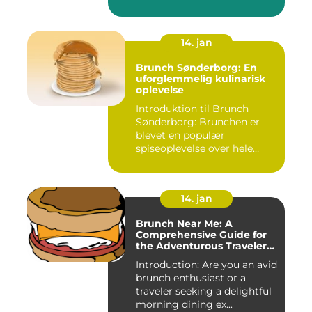
14. jan
Brunch Sønderborg: En
uforglemmelig kulinarisk
oplevelse
Introduktion til Brunch
Sønderborg: Brunchen er
blevet en populær
spiseoplevelse over hele
verden o...
14. jan
Brunch Near Me: A
Comprehensive Guide for
the Adventurous Traveler
and Backpacker
Introduction: Are you an avid
brunch enthusiast or a
traveler seeking a delightful
morning dining ex...