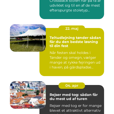
Crossback stolen har på få år
udviklet sig til en af de mest
efterspurgte stoletyp...
22. maj
Teltudlejning tønder sådan
får du den bedste løsning
til din fest
Når festen skal holdes i
Tønder og omegn, vælger
mange at rykke fejringen ud
i haven, på gårdspladse...
04. apr
Rejser med tog: sådan får
du mest ud af turen
Rejser med tog er for mange
blevet et attraktivt alternativ