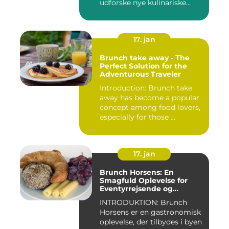
udforske nye kulinariske
oplevelser, s...
17. jan
Brunch take away - The
Perfect Solution for the
Adventurous Traveler
Introduction: Brunch take
away has become a popular
concept among food lovers,
especially for those ...
17. jan
Brunch Horsens: En
Smagfuld Oplevelse for
Eventyrrejsende og
Backpackere
INTRODUKTION: Brunch
Horsens er en gastronomisk
oplevelse, der tilbydes i byen