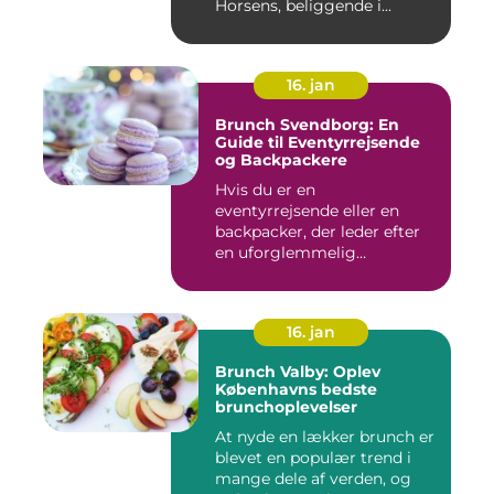
Horsens, beliggende i...
16. jan
Brunch Svendborg: En
Guide til Eventyrrejsende
og Backpackere
Hvis du er en
eventyrrejsende eller en
backpacker, der leder efter
en uforglemmelig
brunchoplevelse,...
16. jan
Brunch Valby: Oplev
Københavns bedste
brunchoplevelser
At nyde en lækker brunch er
blevet en populær trend i
mange dele af verden, og