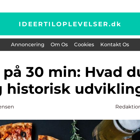
IDEERTILOPLEVELSER.
dk
Annoncering
Om Os
Cookies
Kontakt Os
 historisk udviklin
ensen
Redaktio