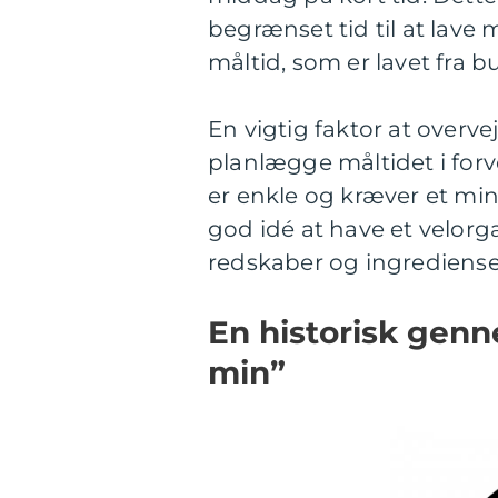
begrænset tid til at lave
måltid, som er lavet fra 
En vigtig faktor at overv
planlægge måltidet i forve
er enkle og kræver et mi
god idé at have et velo
redskaber og ingrediens
En historisk gen
min”