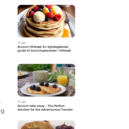
17. jan
Brunch Hillerød: En dybdegående
guide til brunchoplevelser i Hillerød
å
e
17. jan
Brunch take away - The Perfect
og
Solution for the Adventurous Traveler