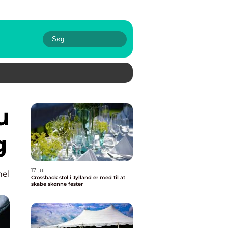
g
17. jul
nel
Crossback stol i Jylland er med til at
skabe skønne fester