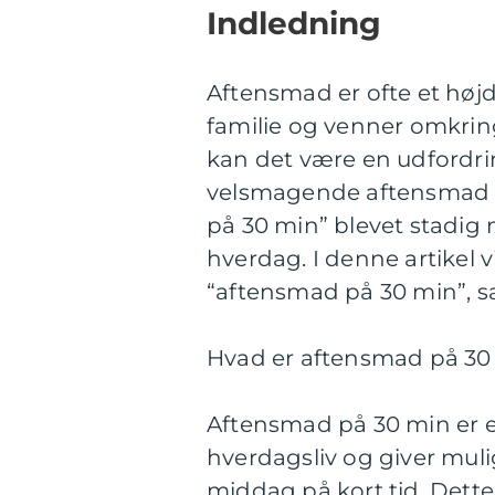
Indledning
Aftensmad er ofte et hø
familie og venner omkring
kan det være en udfordring
velsmagende aftensmad på
på 30 min” blevet stadig
hverdag. I denne artikel v
“aftensmad på 30 min”, sa
Hvad er aftensmad på 30 
Aftensmad på 30 min er en
hverdagsliv og giver mul
middag på kort tid. Dette 