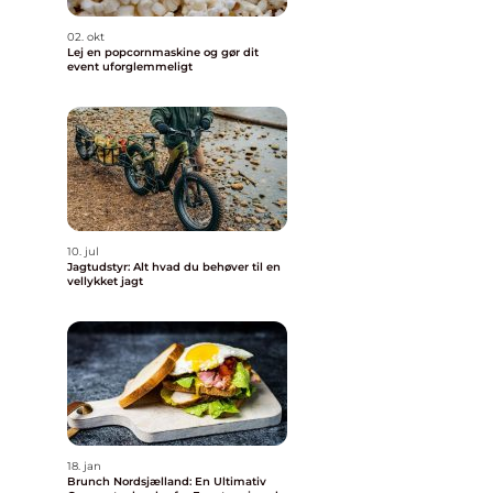
02. okt
Lej en popcornmaskine og gør dit
event uforglemmeligt
10. jul
Jagtudstyr: Alt hvad du behøver til en
vellykket jagt
18. jan
Brunch Nordsjælland: En Ultimativ