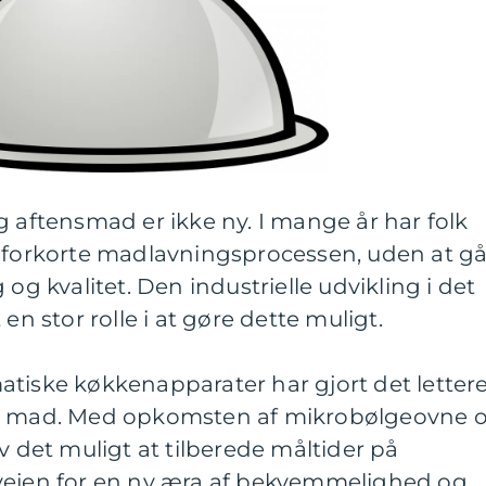
g aftensmad er ikke ny. I mange år har folk
t forkorte madlavningsprocessen, uden at g
kvalitet. Den industrielle udvikling i det
en stor rolle i at gøre dette muligt.
atiske køkkenapparater har gjort det letter
de mad. Med opkomsten af mikrobølgeovne 
v det muligt at tilberede måltider på
vejen for en ny æra af bekvemmelighed og