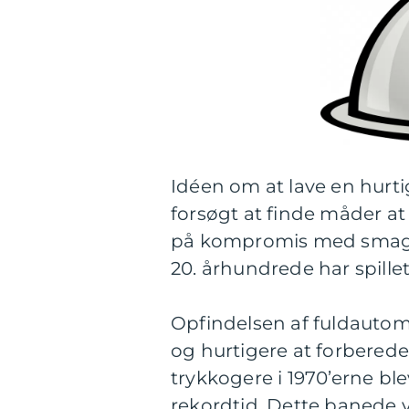
Idéen om at lave en hurti
forsøgt at finde måder a
på kompromis med smag og 
20. århundrede har spillet 
Opfindelsen af fuldautom
og hurtigere at forbere
trykkogere i 1970’erne ble
rekordtid. Dette banede 