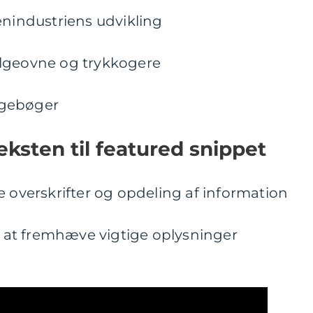
enindustriens udvikling
ølgeovne og trykkogere
ogebøger
eksten til featured snippet
e overskrifter og opdeling af information
il at fremhæve vigtige oplysninger