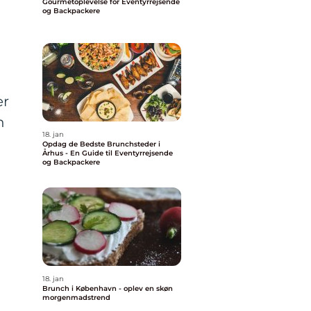
Gourmetoplevelse for Eventyrrejsende
og Backpackere
er
n
18. jan
Opdag de Bedste Brunchsteder i
Århus - En Guide til Eventyrrejsende
og Backpackere
18. jan
Brunch i København - oplev en skøn
morgenmadstrend