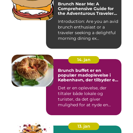
Brunch Near Me: A
Comprehensive Guide for
the Adventurous Traveler
and Backpacker
Introduction: Are you an avid
brunch enthusiast or a
traveler seeking a delightful
morning dining ex...
14. jan
Brunch buffet er en
populær madoplevelse i
København, der tilbyder en
bred vifte af lækre retter,
Det er en oplevelse, der
der spænder fra friske
tiltaler både lokale og
salater og smørrebrød til
bagels, pandekager og
turister, da det giver
æggekager
mulighed for at nyde en
afsl...
13. jan