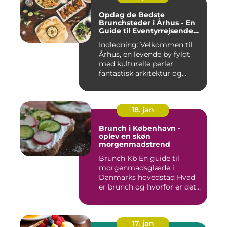
Opdag de Bedste
Brunchsteder i Århus - En
Guide til Eventyrrejsende
og Backpackere
Indledning: Velkommen til
Århus, en levende by fyldt
med kulturelle perler,
fantastisk arkitektur og...
18. jan
Brunch i København -
oplev en skøn
morgenmadstrend
Brunch Kb En guide til
morgenmadsglæde i
Danmarks hovedstad Hvad
er brunch og hvorfor er det
så po...
17. jan