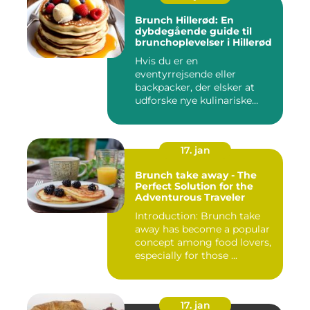
Brunch Hillerød: En
dybdegående guide til
brunchoplevelser i Hillerød
Hvis du er en
eventyrrejsende eller
backpacker, der elsker at
udforske nye kulinariske
oplevelser, s...
17. jan
Brunch take away - The
Perfect Solution for the
Adventurous Traveler
Introduction: Brunch take
away has become a popular
concept among food lovers,
especially for those ...
17. jan