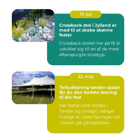
17. jul
Crossback stol i Jylland er
med til at skabe skønne
fester
Crossback stolen har på få år
udviklet sig til en af de mest
efterspurgte stoletyp...
22. maj
Teltudlejning tønder sådan
får du den bedste løsning
til din fest
Når festen skal holdes i
Tønder og omegn, vælger
mange at rykke fejringen ud
i haven, på gårdspladse...