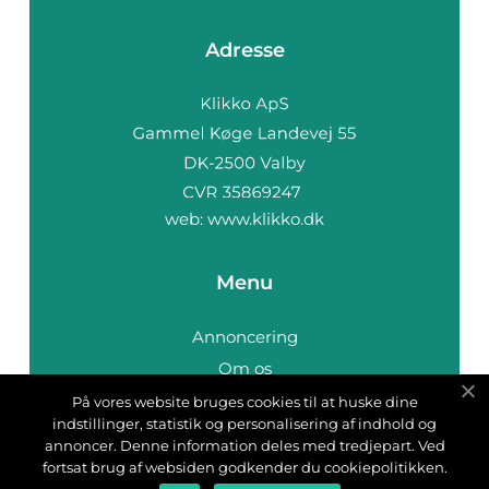
Adresse
web:
www.klikko.dk
Menu
Annoncering
Om os
Cookies
På vores website bruges cookies til at huske dine
indstillinger, statistik og personalisering af indhold og
Kontakt os
annoncer. Denne information deles med tredjepart. Ved
Sitemap
fortsat brug af websiden godkender du cookiepolitikken.