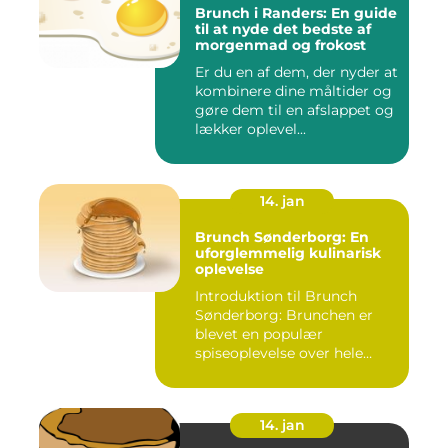
Brunch i Randers: En guide
til at nyde det bedste af
morgenmad og frokost
Er du en af dem, der nyder at
kombinere dine måltider og
gøre dem til en afslappet og
lækker oplevel...
14. jan
Brunch Sønderborg: En
uforglemmelig kulinarisk
oplevelse
Introduktion til Brunch
Sønderborg: Brunchen er
blevet en populær
spiseoplevelse over hele
verden o...
14. jan