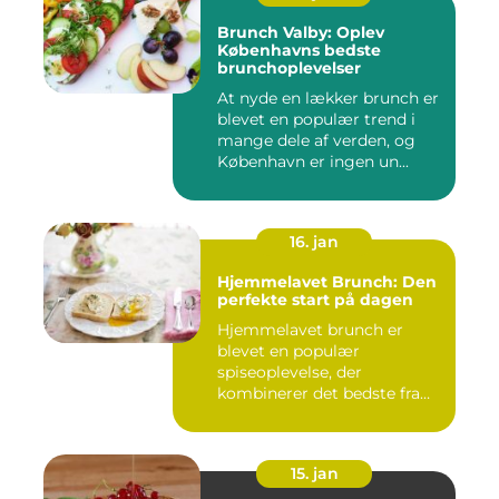
Brunch Valby: Oplev
Københavns bedste
brunchoplevelser
At nyde en lækker brunch er
blevet en populær trend i
mange dele af verden, og
København er ingen un...
16. jan
Hjemmelavet Brunch: Den
perfekte start på dagen
Hjemmelavet brunch er
blevet en populær
spiseoplevelse, der
kombinerer det bedste fra
morgenmad og f...
15. jan