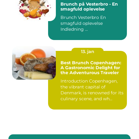
Brunch på Vesterbro - En
smagfuld oplevelse
Brunch Vesterbro En
smagfuld oplevelse
Indledning ...
13. jan
Best Brunch Copenhagen:
A Gastronomic Delight for
the Adventurous Traveler
Introduction Copenhagen,
the vibrant capital of
Denmark, is renowned for its
culinary scene, and wh...