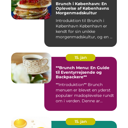
Brunch i København: En
Oplevelse af Københavns
Morgenmadskultur
Introduktion til Brunch i
København København er
kendt for sin unikke
morgenmadskultur, og en af
de...
15. jan
**Brunch Menu: En Guide
til Eventyrrejsende og
Backpackere**
**Introduktion** Brunch
menuen er blevet en yderst
populær madoplevelse rundt
om i verden. Denne ar...
15. jan