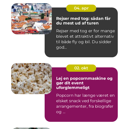
04. apr
Rejser med tog: sådan får
du mest ud af turen
Rejser med tog er for mange
blevet et attraktivt alternativ
til både fly og bil. Du sidder
god...
02. okt
Lej en popcornmaskine og
gør dit event
uforglemmeligt
Popcorn har længe været en
elsket snack ved forskellige
arrangementer, fra biografer
og ...