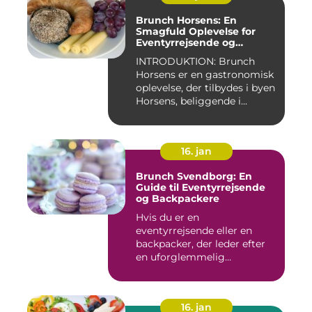
Brunch Horsens: En
Smagfuld Oplevelse for
Eventyrrejsende og
Backpackere
INTRODUKTION: Brunch
Horsens er en gastronomisk
oplevelse, der tilbydes i byen
Horsens, beliggende i...
16. jan
Brunch Svendborg: En
Guide til Eventyrrejsende
og Backpackere
Hvis du er en
eventyrrejsende eller en
backpacker, der leder efter
en uforglemmelig
brunchoplevelse,...
16. jan